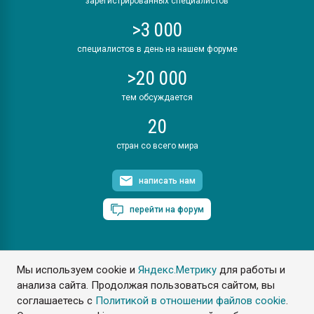
зарегистрированных специалистов
>3 000
специалистов в день на нашем форуме
>20 000
тем обсуждается
20
стран со всего мира
написать нам
перейти на форум
Мы используем cookie и
Яндекс.Метрику
для работы и
ПластЭксперт © 2006. Все права защищены
анализа сайта. Продолжая пользоваться сайтом, вы
Разрешается копирование материалов сайта с обязательной
ссылкой на www.e-plastic.ru
соглашаетесь с
Политикой в отношении файлов cookie
.