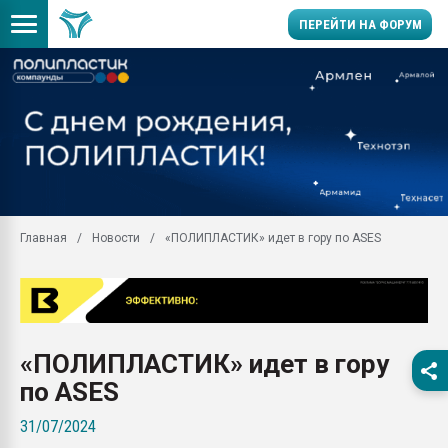
ПЕРЕЙТИ НА ФОРУМ
Продажа готового бизн
производство SPC лам
цикла
29.07.2026 ФРП помог 
заводу пластмасс" зах
ППЭ
Главная
Новости
«ПОЛИПЛАСТИК» идет в гору по ASES
Помощь в подборе мат
Вакуум-формовочные 
ближайшее подмосковье
Подмосковье, Москва
28.07.2026 Автоматиза
«ПОЛИПЛАСТИК» идет в гору
первый план в перераб
пластмасс
по ASES
28.07.2026 "Техноникол
31/07/2024
ситуацией на строител