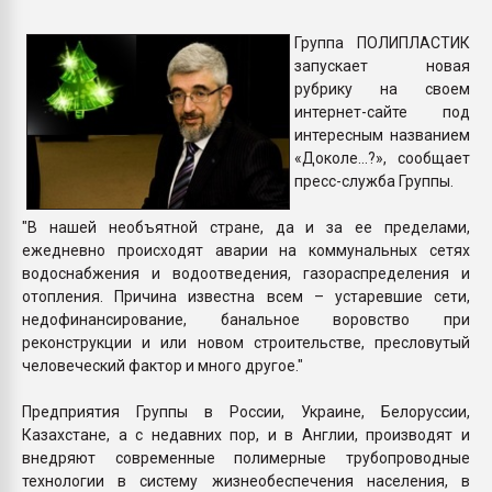
Всё, что касается выду
бутылок
Группа ПОЛИПЛАСТИК
запускает новая
рубрику на своем
ПЕРЕЙТИ НА 
интернет-сайте под
интересным названием
«Доколе…?», сообщает
пресс-служба Группы.
"В нашей необъятной стране, да и за ее пределами,
ежедневно происходят аварии на коммунальных сетях
водоснабжения и водоотведения, газораспределения и
отопления. Причина известна всем – устаревшие сети,
недофинансирование, банальное воровство при
реконструкции и или новом строительстве, пресловутый
человеческий фактор и много другое."
Предприятия Группы в России, Украине, Белоруссии,
Казахстане, а с недавних пор, и в Англии, производят и
внедряют современные полимерные трубопроводные
технологии в систему жизнеобеспечения населения, в