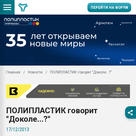
ПЕРЕЙТИ НА ФОРУМ
Продажа готового бизн
производство SPC лам
цикла
29.07.2026 ФРП помог 
заводу пластмасс" зах
ППЭ
Главная
Новости
ПОЛИПЛАСТИК говорит "Доколе...?"
Помощь в подборе мат
Вакуум-формовочные 
ближайшее подмосковье
Подмосковье, Москва
28.07.2026 Автоматиза
ПОЛИПЛАСТИК говорит
первый план в перераб
пластмасс
"Доколе...?"
28.07.2026 "Техноникол
17/12/2013
ситуацией на строител