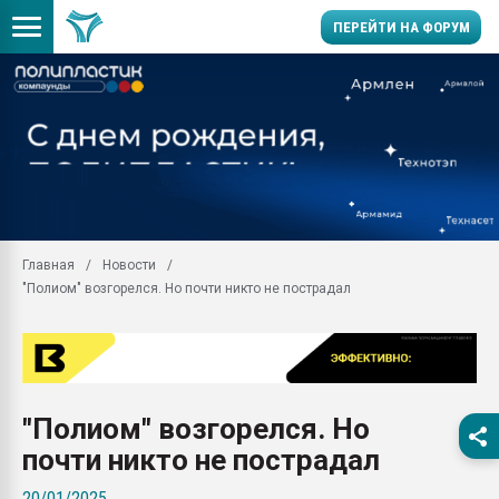
ПЕРЕЙТИ НА ФОРУМ
Продажа готового бизн
производство SPC лам
цикла
29.07.2026 ФРП помог 
заводу пластмасс" зах
ППЭ
Главная
Новости
Помощь в подборе мат
"Полиом" возгорелся. Но почти никто не пострадал
Вакуум-формовочные 
ближайшее подмосковье
Подмосковье, Москва
28.07.2026 Автоматиза
первый план в перераб
"Полиом" возгорелся. Но
пластмасс
почти никто не пострадал
28.07.2026 "Техноникол
ситуацией на строител
20/01/2025