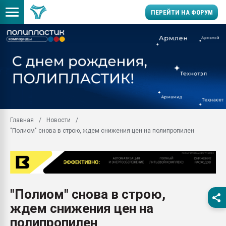
ПЕРЕЙТИ НА ФОРУМ
Продажа готового бизн
производство SPC лам
цикла
29.07.2026 ФРП помог 
заводу пластмасс" зах
ППЭ
Главная
Новости
Помощь в подборе мат
"Полиом" снова в строю, ждем снижения цен на полипропилен
Вакуум-формовочные 
ближайшее подмосковье
Подмосковье, Москва
28.07.2026 Автоматиза
первый план в перераб
"Полиом" снова в строю,
пластмасс
ждем снижения цен на
28.07.2026 "Техноникол
ситуацией на строител
полипропилен