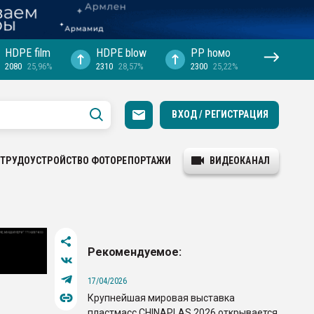
HDPE film
HDPE blow
PP hомо
2080
25,96%
2310
28,57%
2300
25,22%
ВХОД / РЕГИСТРАЦИЯ
ТРУДОУСТРОЙСТВО
ФОТОРЕПОРТАЖИ
ВИДЕОКАНАЛ
Рекомендуемое:
17/04/2026
Крупнейшая мировая выставка
пластмасс CHINAPLAS 2026 открывается