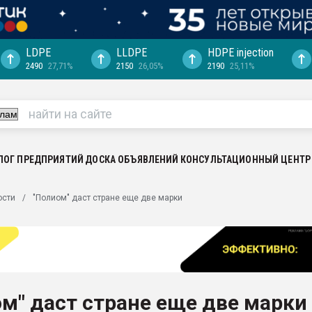
LDPE
LLDPE
HDPE injection
2490
27,71%
2150
26,05%
2190
25,11%
еса -
ината полного
"Ижевскому
ватить рынок
ЛОГ ПРЕДПРИЯТИЙ
ДОСКА ОБЪЯВЛЕНИЙ
КОНСУЛЬТАЦИОННЫЙ ЦЕНТР
ериала
машины:
ости
"Полиом" даст стране еще две марки
, с.-в.
ция выходит на
отке
ь" довольна
м" даст стране еще две марки
ьном рынке