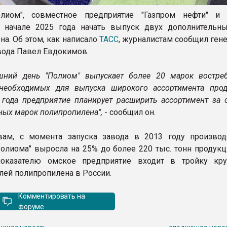
лиом", совместное предприятие "Газпром нефти" и "
в начале 2025 года начать выпуск двух дополнительн
а. Об этом, как написало
ТАСС
, журналистам сообщил ген
вода Павел Евдокимов.
шний день "Полиом" выпускает более 20 марок востре
необходимых для выпуска широкого ассортимента прод
 года предприятие планирует расширить ассортимент за с
ных марок полипропилена",
- сообщил он.
вам, с момента запуска завода в 2013 году производ
олиома" выросла на 25% до более 220 тыс. тонн продукци
оказателю омское предприятие входит в тройку кр
лей полипропилена в России.
Комментировать на
форуме