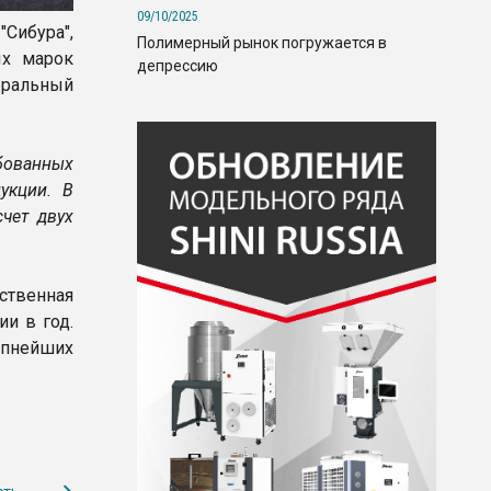
09/10/2025
Сибура",
Полимерный рынок погружается в
ых марок
депрессию
еральный
бованных
укции. В
чет двух
ственная
и в год.
упнейших