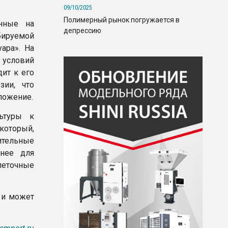
09/10/2025
Полимерный рынок погружается в
нные на
депрессию
бируемой
ара». На
 условий
ит к его
зии, что
ложение.
ьтуры к
который,
ительные
нее для
леточные
 и может