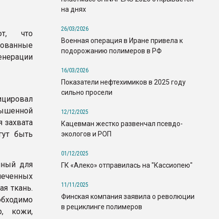
на днях
26/03/2026
ют, что
Военная операция в Иране привела к
рованные
подорожанию полимеров в РФ
енерации
16/03/2026
Показатели нефтехимиков в 2025 году
сильно просели
ицировал
ышенной
12/12/2025
 захвата
Кацевман жестко развенчал псевдо-
гут быть
экологов и РОП
01/12/2025
нный для
ГК «Алеко» отправилась на "Кассиопею"
влеченных
11/11/2025
я ткань.
Финская компания заявила о революции
бходимо
в рециклинге полимеров
р, кожи,