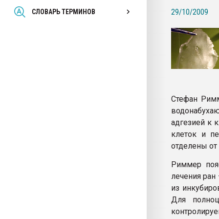
Всё, что касается выду
29/10/2009
СЛОВАРЬ ТЕРМИНОВ
бутылок
ПЕРЕЙТИ НА 
Стефан Римм
водонабуха
адгезией к 
клеток и п
отделены от 
Риммер пояс
лечения ран
из инкубиро
Для полноц
контролиру