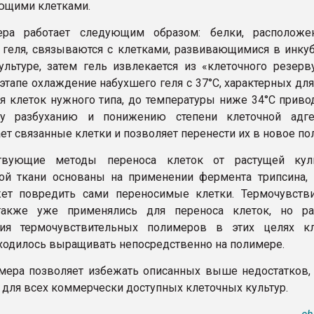
ющими клетками.
ра работает следующим образом: белки, расположе
 геля, связываются с клетками, развивающимися в инку
ультуре, затем гель извлекается из «клеточного резерву
тапе охлаждение набухшего геля с 37°C, характерных для
 клеток нужного типа, до температуры ниже 34°C привод
у разбуханию и понижению степени клеточной адге
т связанные клетки и позволяет перенести их в новое по
твующие методы переноса клеток от растущей кул
й ткани основаны на применении фермента трипсина, 
жет повредить сами переносимые клетки. Термочувств
акже уже применялись для переноса клеток, но ра
ния термочувствительных полимеров в этих целях к
ходилось выращивать непосредственно на полимере.
ера позволяет избежать описанных выше недостатков,
 для всех коммерчески доступных клеточных культур.