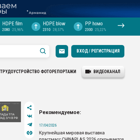
HDPE film
HDPE blow
PP hомо
2080
25,96%
2310
28,57%
2300
25,22%
ВХОД / РЕГИСТРАЦИЯ
ТРУДОУСТРОЙСТВО
ФОТОРЕПОРТАЖИ
ВИДЕОКАНАЛ
Рекомендуемое:
17/04/2026
Крупнейшая мировая выставка
пластмасс CHINAPLAS 2026 открывается