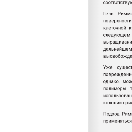
соответству
Гель Римме
поверхности
клеточной к
следующем э
выращивания
дальнейшем
высвобождае
Уже сущес
поврежденно
однако, мо
полимеры т
использова
колонии при
Подход Римм
применяться