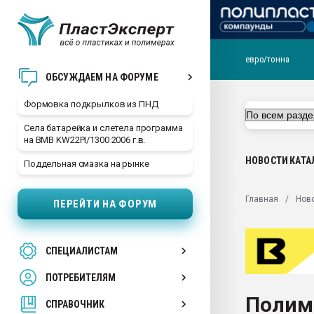
евро/тонна
Продажа готового бизн
ОБСУЖДАЕМ НА ФОРУМЕ
производство SPC лам
цикла
Формовка подкрылков из ПНД
29.07.2026 ФРП помог 
Села батарейка и слетела программа
заводу пластмасс" зах
на BMB KW22PI/1300 2006 г.в.
ППЭ
НОВОСТИ
КАТА
Поддельная смазка на рынке
Помощь в подборе мат
Вакуум-формовочные 
Главная
Нов
ПЕРЕЙТИ НА ФОРУМ
ближайшее подмосковье
Подмосковье, Москва
28.07.2026 Автоматиза
СПЕЦИАЛИСТАМ
первый план в перераб
пластмасс
ПОТРЕБИТЕЛЯМ
28.07.2026 "Техноникол
Полим
ситуацией на строител
СПРАВОЧНИК