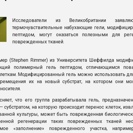
ва ПЭТ
Исследователи из Великобритании заявля
ФОРУМ
термочувствительные набухающие гели, модифици
пептидом, могут оказаться полезными для рег
поврежденных тканей.
ер (Stephen Rimmer) из Университета Шеффилда модиф
ющий полимерный гель пептидом, отличающимся пов
клеткам. Модифицированный гель можно использовать для
еремещения их на новый субстрат, на котором они мо
носителя.
няет, что его группа разрабатывала гель, предназначе
 — субстратом, на которую происходит перенос клеток, из
ванной культуры, может быть поврежденная биологическа
енной регенерации таких поврежденных тканей нео
емое «заполнение» поврежденного участка, наприме