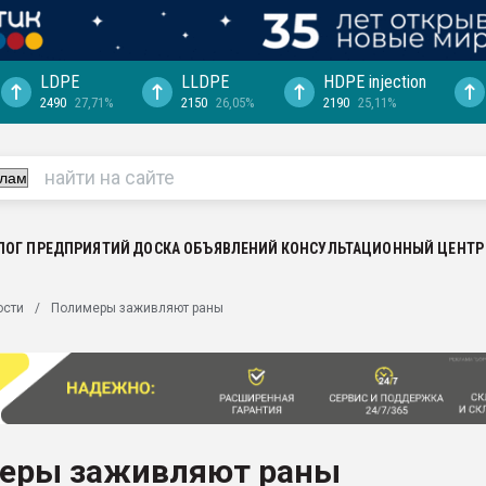
LDPE
LLDPE
HDPE injection
2490
27,71%
2150
26,05%
2190
25,11%
еса -
ината полного
"Ижевскому
ватить рынок
ЛОГ ПРЕДПРИЯТИЙ
ДОСКА ОБЪЯВЛЕНИЙ
КОНСУЛЬТАЦИОННЫЙ ЦЕНТР
ериала
машины:
ости
Полимеры заживляют раны
, с.-в.
ция выходит на
отке
ь" довольна
еры заживляют раны
ьном рынке