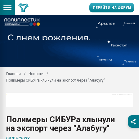
ПЕРЕЙТИ НА ФОРУМ
11.09.2020 Нанотрубки
универсальны, что рос
умельцы изготовили м
колонок полностью из 
Продажа готового бизн
производство SPC лам
цикла
Главная
Новости
Полимеры СИБУРа хлынули на экспорт через "Алабугу"
29.07.2026 ФРП помог 
заводу пластмасс" зах
ППЭ
Помощь в подборе мат
Вакуум-формовочные 
Полимеры СИБУРа хлынули
ближайшее подмосковье
Подмосковье, Москва
на экспорт через "Алабугу"
28.07.2026 Автоматиза
03/05/2023
первый план в перераб