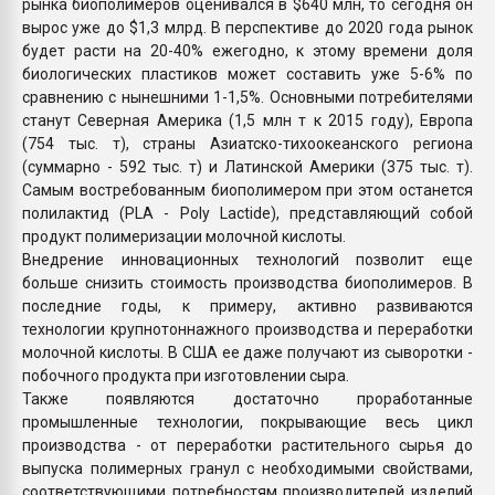
рынка биополимеров оценивался в $640 млн, то сегодня он
вырос уже до $1,3 млрд. В перспективе до 2020 года рынок
будет расти на 20-40% ежегодно, к этому времени доля
биологических пластиков может составить уже 5-6% по
сравнению с нынешними 1-1,5%. Основными потребителями
станут Северная Америка (1,5 млн т к 2015 году), Европа
(754 тыс. т), страны Азиатско-тихоокеанского региона
(суммарно - 592 тыс. т) и Латинской Америки (375 тыс. т).
Самым востребованным биополимером при этом останется
полилактид (PLA - Poly Lactide), представляющий собой
продукт полимеризации молочной кислоты.
Внедрение инновационных технологий позволит еще
больше снизить стоимость производства биополимеров. В
последние годы, к примеру, активно развиваются
технологии крупнотоннажного производства и переработки
молочной кислоты. В США ее даже получают из сыворотки -
побочного продукта при изготовлении сыра.
Также появляются достаточно проработанные
промышленные технологии, покрывающие весь цикл
производства - от переработки растительного сырья до
выпуска полимерных гранул с необходимыми свойствами,
соответствующими потребностям производителей изделий