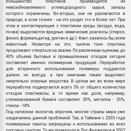
большинство пластиков производится из
невозобновляемого углеводородного сырья, запасы
которого ограничены. Во-вторых, они не разлагаются в
природе, а если точнее - на это уходит сто и более лет. При
этом в контактирующие с пластиком среды (воздух, вода,
почва) выделяются вредные химические реагенты (стирол,
фенол, формальдегид, уретан и др.). Факт, казалось бы, всем
известный. Несмотря на это, тысячи тонн пластика
продолжают стекаться на свалки. По различным оценкам, до
40% объема бытовых и промышленных отходов сегодня
составляет именно полимерная продукция. Переработке
для вторичного использования полимеры поддаются
далеко не всегда, а при сжигании также выделяют
смертельно опасные вещества. В целом же во всем мире
переработке подвергается всего 3% от общего количества
отходов пластмассы, в то время как доля, например,
утилизированной бумаги составляет 30%, металла - 35%,
стекла - 18%.
Под натиском экологов, впрочем, многие страны мира уже
озадачились данной проблемой. Так, в Тайване с 2003 года
полимерные пакеты запрещены к использованию во всех
торговых центрах. То же произошло в Лос-Анджелесе в 2007