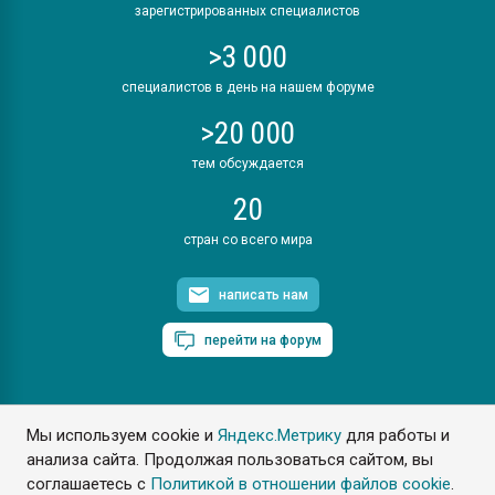
зарегистрированных специалистов
>3 000
специалистов в день на нашем форуме
>20 000
тем обсуждается
20
стран со всего мира
написать нам
перейти на форум
Мы используем cookie и
Яндекс.Метрику
для работы и
ПластЭксперт © 2006. Все права защищены
анализа сайта. Продолжая пользоваться сайтом, вы
Разрешается копирование материалов сайта с обязательной
ссылкой на www.e-plastic.ru
соглашаетесь с
Политикой в отношении файлов cookie
.