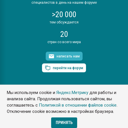
специалистов в день на нашем форуме
>20 000
тем обсуждается
20
стран со всего мира
написать нам
перейти на форум
Мы используем cookie и
Яндекс.Метрику
для работы и
ПластЭксперт © 2006. Все права защищены
анализа сайта. Продолжая пользоваться сайтом, вы
Разрешается копирование материалов сайта с обязательной
ссылкой на www.e-plastic.ru
соглашаетесь с
Политикой в отношении файлов cookie
.
Отключение cookie возможно в настройках браузера.
Разработка сайта
ПРИНЯТЬ