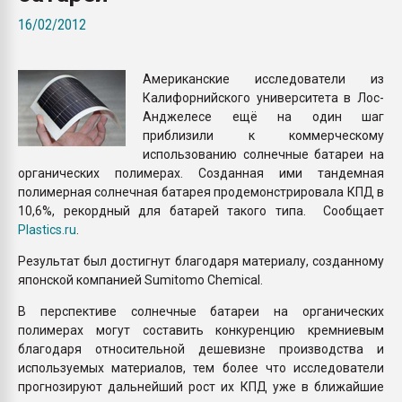
Всё, что касается выду
16/02/2012
бутылок
Американские исследователи из
ПЕРЕЙТИ НА 
Калифорнийского университета в Лос-
Анджелесе ещё на один шаг
приблизили к коммерческому
использованию солнечные батареи на
органических полимерах. Созданная ими тандемная
полимерная солнечная батарея продемонстрировала КПД в
10,6%, рекордный для батарей такого типа. Сообщает
Plastics.ru
.
Результат был достигнут благодаря материалу, созданному
японской компанией Sumitomo Chemical.
В перспективе солнечные батареи на органических
полимерах могут составить конкуренцию кремниевым
благодаря относительной дешевизне производства и
используемых материалов, тем более что исследователи
прогнозируют дальнейший рост их КПД уже в ближайшие