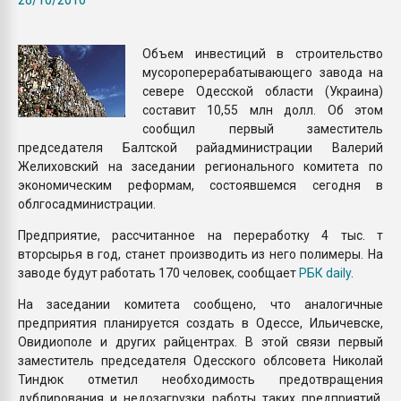
Всё, что касается выду
бутылок
Объем инвестиций в строительство
мусороперерабатывающего завода на
ПЕРЕЙТИ НА 
севере Одесской области (Украина)
составит 10,55 млн долл. Об этом
сообщил первый заместитель
председателя Балтской райадминистрации Валерий
Желиховский на заседании регионального комитета по
экономическим реформам, состоявшемся сегодня в
облгосадминистрации.
Предприятие, рассчитанное на переработку 4 тыс. т
вторсырья в год, станет производить из него полимеры. На
заводе будут работать 170 человек, сообщает
РБК daily
.
На заседании комитета сообщено, что аналогичные
предприятия планируется создать в Одессе, Ильичевске,
Овидиополе и других райцентрах. В этой связи первый
заместитель председателя Одесского облсовета Николай
Тиндюк отметил необходимость предотвращения
дублирования и недозагрузки работы таких предприятий,