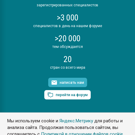
зарегистрированных специалистов
>3 000
специалистов в день на нашем форуме
>20 000
тем обсуждается
20
стран со всего мира
написать нам
перейти на форум
Мы используем cookie и
Яндекс.Метрику
для работы и
ПластЭксперт © 2006. Все права защищены
анализа сайта. Продолжая пользоваться сайтом, вы
Разрешается копирование материалов сайта с обязательной
ссылкой на www.e-plastic.ru
соглашаетесь с
Политикой в отношении файлов cookie
.