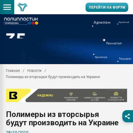
ПЕРЕЙТИ НА ФОРУМ
Продажа готового бизн
производство SPC лам
цикла
29.07.2026 ФРП помог 
заводу пластмасс" зах
ППЭ
Главная
Новости
Помощь в подборе мат
Полимеры из вторсырья будут производить на Украине
Вакуум-формовочные 
ближайшее подмосковье
Подмосковье, Москва
28.07.2026 Автоматиза
первый план в перераб
Полимеры из вторсырья
пластмасс
будут производить на Украине
28.07.2026 "Техноникол
ситуацией на строител
28/10/2010