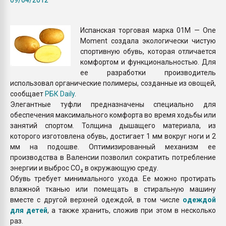
Armaloy PC/ABS-1IM че
Испанская торговая марка 01М — One
ПЕРЕЙТИ НА 
Moment создала экологически чистую
спортивную обувь, которая отличается
комфортом и функциональностью. Для
ее разработки производитель
использовал органические полимеры, созданные из овощей,
сообщает
РБК Daily
.
Элегантные туфли предназначены специально для
обеспечения максимального комфорта во время ходьбы или
занятий спортом. Толщина дышащего материала, из
которого изготовлена обувь, достигает 1 мм вокруг ноги и 2
мм на подошве. Оптимизированный механизм ее
производства в Валенсии позволил сократить потребление
энергии и выброс CO₂ в окружающую среду.
Обувь требует минимального ухода. Ее можно протирать
влажной тканью или помещать в стиральную машину
вместе с другой верхней одеждой, в том числе
одеждой
для детей
, а также хранить, сложив при этом в несколько
раз.