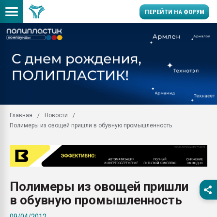
ПЕРЕЙТИ НА ФОРУМ
Помощь в подборе мат
Вакуум-формовочные 
ближайшее подмосковье
Подмосковье, Москва
28.07.2026 Автоматиза
первый план в перераб
Главная
Новости
пластмасс
Полимеры из овощей пришли в обувную промышленность
28.07.2026 "Техноникол
ситуацией на строител
Всё, что касается выду
бутылок
Полимеры из овощей пришли
Материал поверхности 
вакуумного формовани
в обувную промышленность
Продам отходы Компо
09/04/2012
поликарбоната и АБС-п