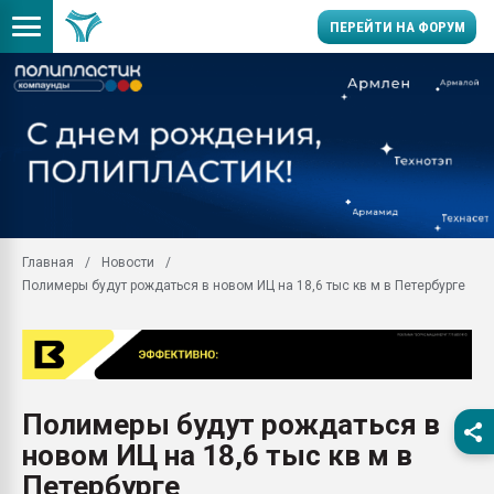
ПЕРЕЙТИ НА ФОРУМ
11.09.2020 Нанотрубки
универсальны, что рос
умельцы изготовили м
колонок полностью из 
Продажа готового бизн
производство SPC лам
цикла
Главная
Новости
Полимеры будут рождаться в новом ИЦ на 18,6 тыс кв м в Петербурге
29.07.2026 ФРП помог 
заводу пластмасс" зах
ППЭ
Помощь в подборе мат
Вакуум-формовочные 
Полимеры будут рождаться в
ближайшее подмосковье
Подмосковье, Москва
новом ИЦ на 18,6 тыс кв м в
28.07.2026 Автоматиза
Петербурге
первый план в перераб