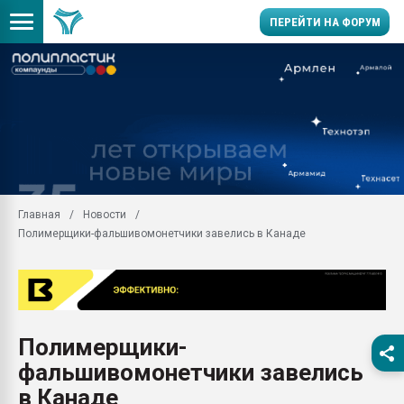
ПЕРЕЙТИ НА ФОРУМ
Продажа готового бизн
производство SPC лам
цикла
29.07.2026 ФРП помог 
заводу пластмасс" зах
ППЭ
Главная
Новости
Помощь в подборе мат
Полимерщики-фальшивомонетчики завелись в Канаде
Вакуум-формовочные 
ближайшее подмосковье
Подмосковье, Москва
28.07.2026 Автоматиза
первый план в перераб
Полимерщики-
пластмасс
фальшивомонетчики завелись
28.07.2026 "Техноникол
ситуацией на строител
в Канаде