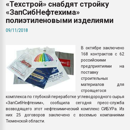
«Техстрой» снабдят стройку
Всё, что касается выду
бутылок
«ЗапСибНефтехима»
полиэтиленовыми изделиями
ПЕРЕЙТИ НА 
09/11/2018
В октябре заключено
168 контрактов с 62
российскими
предприятиями на
поставку
строительных
материалов для
строящегося
комплекса по глубокой переработке углеводородного сырья
«ЗапСибНефтехим», сообщила сегодня пресс-служба
возводящего этот нефтехимический комплекс СИБУРа. Из
них 25 договоров заключено с восемью компаниями
Тюменской области.