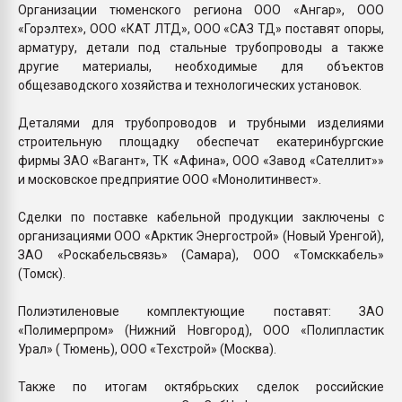
Организации тюменского региона ООО «Ангар», ООО
«Горэлтех», ООО «КАТ ЛТД», ООО «САЗ ТД» поставят опоры,
арматуру, детали под стальные трубопроводы а также
другие материалы, необходимые для объектов
общезаводского хозяйства и технологических установок.
Деталями для трубопроводов и трубными изделиями
строительную площадку обеспечат екатеринбургские
фирмы ЗАО «Вагант», ТК «Афина», ООО «Завод «Сателлит»»
и московское предприятие ООО «Монолитинвест».
Сделки по поставке кабельной продукции заключены с
организациями ООО «Арктик Энергострой» (Новый Уренгой),
ЗАО «Роскабельсвязь» (Самара), ООО «Томсккабель»
(Томск).
Полиэтиленовые комплектующие поставят: ЗАО
«Полимерпром» (Нижний Новгород), ООО «Полипластик
Урал» ( Тюмень), ООО «Техстрой» (Москва).
Также по итогам октябрьских сделок российские