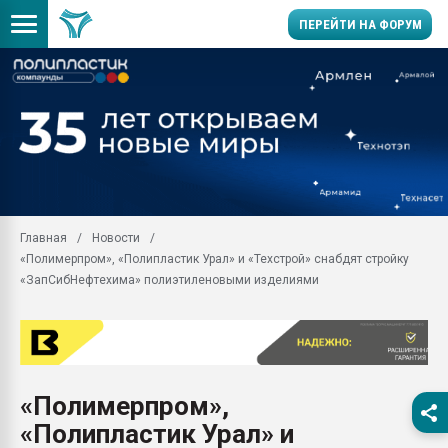
ПЕРЕЙТИ НА ФОРУМ
Продажа готового бизн
производство SPC лам
цикла
29.07.2026 ФРП помог 
заводу пластмасс" зах
ППЭ
Главная
Новости
Помощь в подборе мат
«Полимерпром», «Полипластик Урал» и «Техстрой» снабдят стройку
Вакуум-формовочные 
«ЗапСибНефтехима» полиэтиленовыми изделиями
ближайшее подмосковье
Подмосковье, Москва
28.07.2026 Автоматиза
первый план в перераб
пластмасс
«Полимерпром»,
28.07.2026 "Техноникол
«Полипластик Урал» и
ситуацией на строител