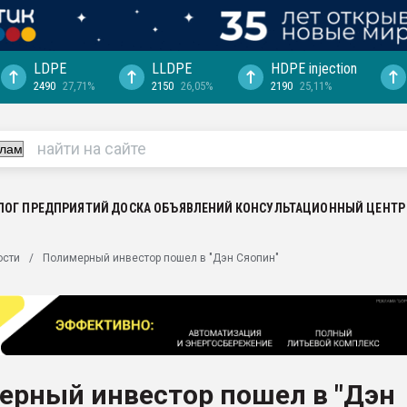
LDPE
LLDPE
HDPE injection
2490
27,71%
2150
26,05%
2190
25,11%
ериала
машины:
, с.-в.
ция выходит на
отке
ЛОГ ПРЕДПРИЯТИЙ
ДОСКА ОБЪЯВЛЕНИЙ
КОНСУЛЬТАЦИОННЫЙ ЦЕНТР
ь" довольна
ости
Полимерный инвестор пошел в "Дэн Сяопин"
ьном рынке
ва ПЭТ
пуансона для
я
ерный инвестор пошел в "Дэн
зиция
ластика