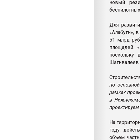
новый рези
беспилотных
Для развити
«Алабуги», 
51 млрд руб
площадей. «
поскольку 
Шагивалеев.
Строительст
по основной
рамках проек
в Нижнекамс
проектируем
На территор
году, дейс
объем частн