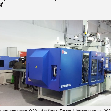
н"
рный цвет
ФОРУМ
 гендиректор ОЭЗ «Алабуга» Тимур Шагивалеев, в 202