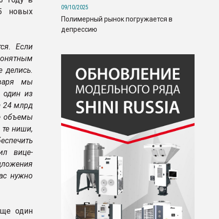
09/10/2025
5 новых
Полимерный рынок погружается в
депрессию
ся. Если
понятным
 делись.
варя мы
 один из
а 24 млрд
е объемы
 те ниши,
еспечить
ил вице-
дложения
ас нужно
еще один