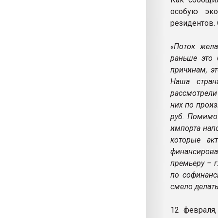
особую эко
резидентов.
«Поток жела
раньше это 
причинам, э
Наша стран
рассмотрели
них по прои
руб. Помимо
импорта напо
которые ак
финансиров
премьеру – 
по софинанс
смело делать
12 февраля