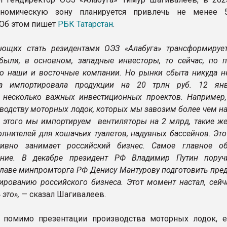
номическую зону планируется привлечь не менее 
 Об этом пишет
РБК Татарстан
.
ющих стать резидентами ОЭЗ «Алабуга» трансформирует
были, в основном, западные инвесторы, то сейчас, по 
то наши и восточные компании. Но рынки сбыта никуда не
а импортировала продукции на 20 трлн руб. 12 ян
 несколько важных инвестиционных проектов. Например,
зводству моторных лодок, которых мы завозим более чем н
 этого мы импортируем вентиляторы на 2 млрд, такие ж
лнителей для кошачьих туалетов, надувных бассейнов. Это
тивно занимает российский бизнес. Самое главное об
ание. В декабре президент РФ Владимир Путин поруч
главе минпромторга РФ Денису Мантурову подготовить пре
ированию российского бизнеса. Этот момент настал, сейч
 это»,
— сказал Шагивалеев.
, помимо презентации производства моторных лодок, 