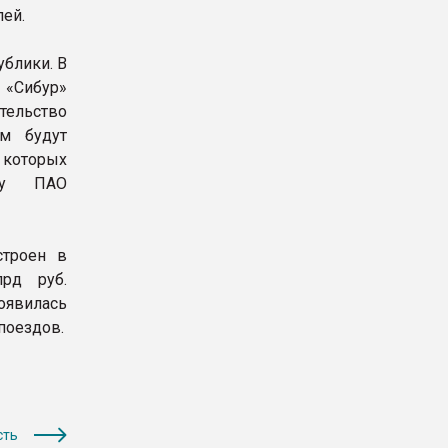
лей.
ублики. В
«Сибур»
тельство
ем будут
 которых
му ПАО
строен в
рд руб.
явилась
поездов.
сть