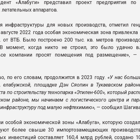
дент «Алабуги» представил проект предприятия по
 летательных аппаратов.
я инфраструктуры для новых производств, отметил ген
в августе 2022 года особая экономическая зона привлекла
. от ВТБ. Было построено 200 тыс. кв. метров производ
В момент, когда никто не строил, это было удачно в
все компании просят помещения под размещение», —
во, по его словам, продолжится в 2023 году.
«У нас больш
, елабужской, площадке Дэн Сяопин в Тукаевском район
та по строительству технопарка «Этилен-600», который рас
ком районе, мы начинаем с логистического центра и пар
 инфраструктуру под малую нефтехимию»,
— сообщил Шагив
ии особой экономической зоны «Алабуга», которую создал
твуют более свыше 30 импортозамещающих производст
ых инвестиций составляет 160,4 млрд рублей, создано 10