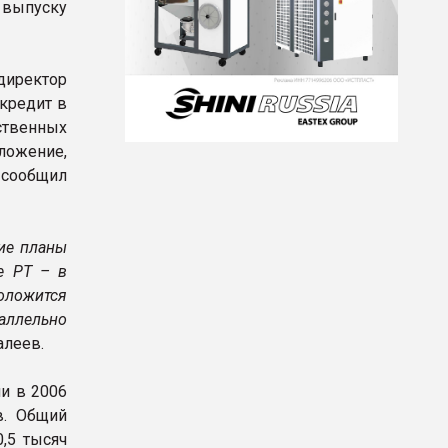
 выпуску
директор
 кредит в
ственных
ложение,
 сообщил
ие планы
е РТ – в
положится
аллельно
алеев.
и в 2006
в. Общий
,5 тысяч