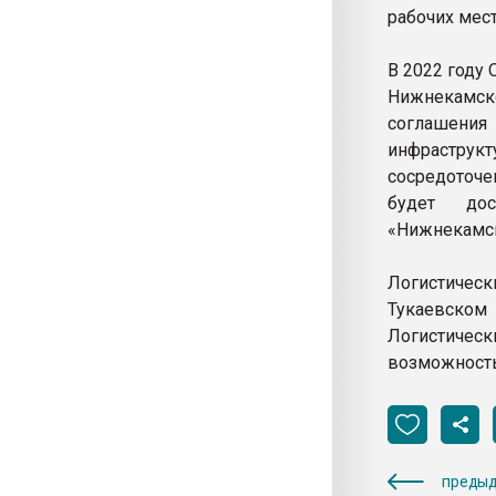
рабочих мест
В 2022 году
Нижнекамск
соглашения 
инфраструк
сосредоточ
будет до
«Нижнекамс
Логистичес
Тукаевском
Логистичес
возможность
предыд