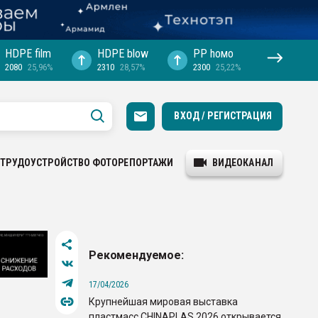
HDPE film
HDPE blow
PP hомо
2080
25,96%
2310
28,57%
2300
25,22%
ВХОД / РЕГИСТРАЦИЯ
ТРУДОУСТРОЙСТВО
ФОТОРЕПОРТАЖИ
ВИДЕОКАНАЛ
Рекомендуемое:
17/04/2026
Крупнейшая мировая выставка
пластмасс CHINAPLAS 2026 открывается