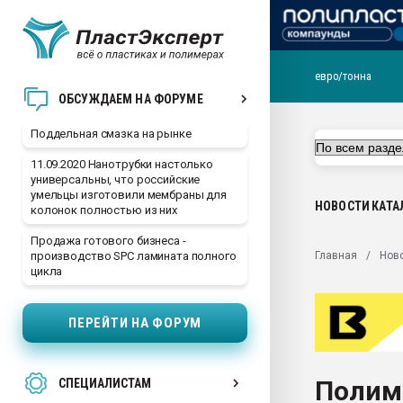
евро/тонна
Помощь в подборе мат
ОБСУЖДАЕМ НА ФОРУМЕ
Вакуум-формовочные 
Поддельная смазка на рынке
ближайшее подмосковье
Подмосковье, Москва
11.09.2020 Нанотрубки настолько
универсальны, что российские
28.07.2026 Автоматиза
умельцы изготовили мембраны для
первый план в перераб
НОВОСТИ
КАТА
колонок полностью из них
пластмасс
Продажа готового бизнеса -
28.07.2026 "Техноникол
Главная
Нов
производство SPC ламината полного
ситуацией на строител
цикла
Всё, что касается выду
бутылок
ПЕРЕЙТИ НА ФОРУМ
Материал поверхности 
вакуумного формовани
Полим
СПЕЦИАЛИСТАМ
Продам отходы Компо
поликарбоната и АБС-п