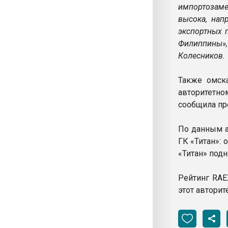
импортозаме
высока, нап
экспортных п
Филиппины»
Колесников.
Также омск
авторитетно
сообщила пр
По данным а
ГК «Титан»:
«Титан» подн
Рейтинг RAE
этот авторит