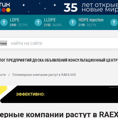
LDPE
LLDPE
HDPE injection
2490
27,71%
2150
26,05%
2190
25,11%
еса -
ината полного
"Ижевскому
ватить рынок
ЛОГ ПРЕДПРИЯТИЙ
ДОСКА ОБЪЯВЛЕНИЙ
КОНСУЛЬТАЦИОННЫЙ ЦЕНТР
ериала
машины:
ости
Полимерные компании растут в RAEX-600
, с.-в.
ция выходит на
отке
ь" довольна
ерные компании растут в RAEX
ьном рынке