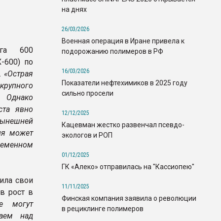
на днях
26/03/2026
Военная операция в Иране привела к
нга 600
подорожанию полимеров в РФ
-600) по
16/03/2026
.
«Острая
Показатели нефтехимиков в 2025 году
рупного
сильно просели
 Однако
ста явно
12/12/2025
нынешней
Кацевман жестко развенчал псевдо-
ия может
экологов и РОП
ременном
01/12/2025
ГК «Алеко» отправилась на "Кассиопею"
ила свои
11/11/2025
ав рост в
Финская компания заявила о революции
е могут
в рециклинге полимеров
таем над