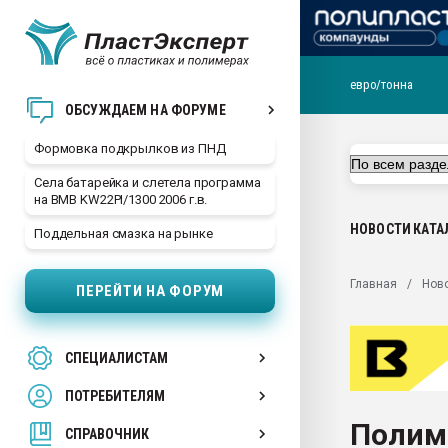
евро/тонна
Продажа готового бизн
ОБСУЖДАЕМ НА ФОРУМЕ
производство SPC лам
цикла
Формовка подкрылков из ПНД
29.07.2026 ФРП помог 
Села батарейка и слетела программа
заводу пластмасс" зах
на BMB KW22PI/1300 2006 г.в.
ППЭ
НОВОСТИ
КАТА
Поддельная смазка на рынке
Помощь в подборе мат
Вакуум-формовочные 
Главная
Нов
ПЕРЕЙТИ НА ФОРУМ
ближайшее подмосковье
Подмосковье, Москва
28.07.2026 Автоматиза
СПЕЦИАЛИСТАМ
первый план в перераб
пластмасс
ПОТРЕБИТЕЛЯМ
28.07.2026 "Техноникол
Полим
ситуацией на строител
СПРАВОЧНИК