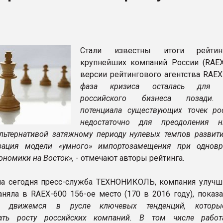
ва ПЭТ
ФОРУМ
Стали известны итоги рейти
крупнейших компаний России (RAEX
версии рейтингового агентства RAEX
фаза кризиса осталась для к
российского бизнеса позади.
потенциала существующих точек ро
недостаточно для преодоления 
Альтернативой затяжному периоду нулевых темпов развит
изация модели «умного» импортозамещения при однов
ономики на Восток»,
- отмечают авторы рейтинга.
а сегодня пресс-служба ТЕХНОНИКОЛЬ, компания улучш
аняла в RAEX-600 156-ое место (170 в 2016 году), показ
вижемся в русле ключевых тенденций, которы
вать росту российских компаний. В том числе рабо