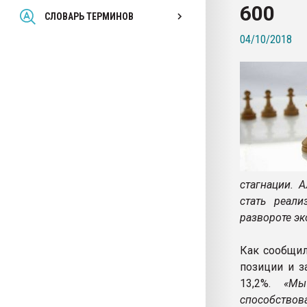
600
Всё, что касается выду
СЛОВАРЬ ТЕРМИНОВ
бутылок
04/10/2018
ПЕРЕЙТИ НА 
стагнации. 
стать реал
развороте эк
Как сообщил
позиции и з
13,2%.
«Мы д
способство