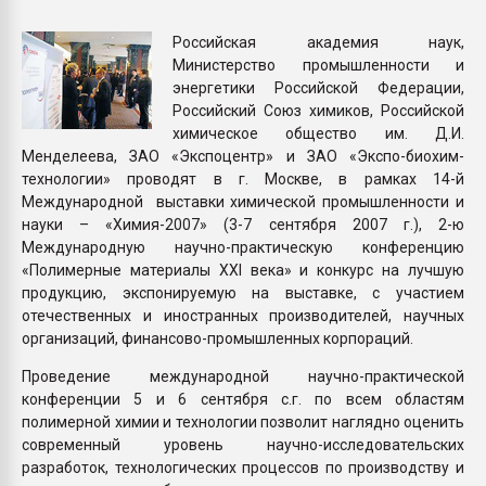
Всё, что касается выду
бутылок
Российская академия наук,
Министерство промышленности и
энергетики Российской Федерации,
ПЕРЕЙТИ НА 
Российский Союз химиков, Российской
химическое общество им. Д.И.
Менделеева, ЗАО «Экспоцентр» и ЗАО «Экспо-биохим-
технологии» проводят в г. Москве, в рамках 14-й
Международной выставки химической промышленности и
науки – «Химия-2007» (3-7 сентября 2007 г.), 2-ю
Международную научно-практическую конференцию
«Полимерные материалы XXI века» и конкурс на лучшую
продукцию, экспонируемую на выставке, с участием
отечественных и иностранных производителей, научных
организаций, финансово-промышленных корпораций.
Проведение международной научно-практической
конференции 5 и 6 сентября с.г. по всем областям
полимерной химии и технологии позволит наглядно оценить
современный уровень научно-исследовательских
разработок, технологических процессов по производству и