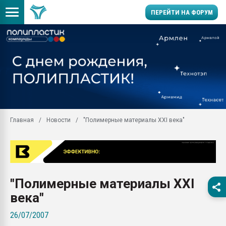
ПЕРЕЙТИ НА ФОРУМ
Продажа готового бизн
производство SPC лам
цикла
29.07.2026 ФРП помог 
заводу пластмасс" зах
ППЭ
Главная
Новости
"Полимерные материалы XXI века"
Помощь в подборе мат
Вакуум-формовочные 
ближайшее подмосковье
Подмосковье, Москва
28.07.2026 Автоматиза
"Полимерные материалы XXI
первый план в перераб
пластмасс
века"
28.07.2026 "Техноникол
26/07/2007
ситуацией на строител