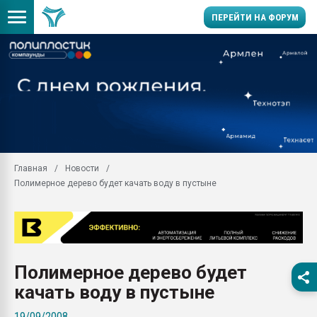
ПЕРЕЙТИ НА ФОРУМ
Помощь в подборе мат
Вакуум-формовочные 
ближайшее подмосковье
Подмосковье, Москва
28.07.2026 Автоматиза
первый план в перераб
Главная
Новости
пластмасс
Полимерное дерево будет качать воду в пустыне
28.07.2026 "Техноникол
ситуацией на строител
Всё, что касается выду
бутылок
Полимерное дерево будет
Материал поверхности 
вакуумного формовани
качать воду в пустыне
Продам отходы Компо
19/09/2008
поликарбоната и АБС-п