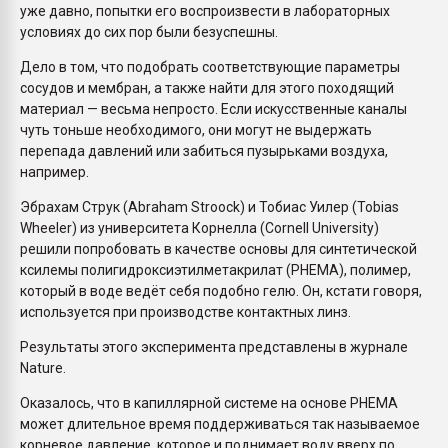
уже давно, попытки его воспроизвести в лабораторных
условиях до сих пор были безуспешны.
Дело в том, что подобрать соответствующие параметры
сосудов и мембран, а также найти для этого походящий
материал — весьма непросто. Если искусственные каналы
чуть тоньше необходимого, они могут не выдержать
перепада давлений или забиться пузырьками воздуха,
например.
Эбрахам Струк (Abraham Stroock) и Тобиас Уилер (Tobias
Wheeler) из университета Корнелла (Cornell University)
решили попробовать в качестве основы для синтетической
ксилемы полигидроксиэтилметакрилат (PHEMA), полимер,
который в воде ведёт себя подобно гелю. Он, кстати говоря,
используется при производстве контактных линз.
Результаты этого эксперимента представлены в журнале
Nature.
Оказалось, что в капиллярной системе на основе PHEMA
может длительное время поддерживаться так называемое
корневое давление, которое и поднимает воду вверх по