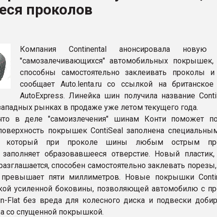
еся проколов
ва ПЭТ
ФОРУМ
Компания Continental анонсировала новую 
"самозалечивающихся" автомобильных покрышек,
способны самостоятельно заклеивать проколы и
сообщает Auto.lenta.ru со ссылкой на британское
AutoExpress. Линейка шин получила название Conti
 западных рынках в продаже уже летом текущего года.
 что в деле "самоизлечения" шинам Конти поможет п
поверхность покрышек ContiSeal заполнена специальны
м, который при проколе шины любым острым пр
заполняет образовавшееся отверстие. Новый пластик,
 разглашается, способен самостоятельно заклевать порезы
 превышает пяти миллиметров. Новые покрышки Contin
кой усиленной боковины, позволяющей автомобилю с п
n-Flat без вреда для колесного диска и подвески добир
а со спущенной покрышкой.