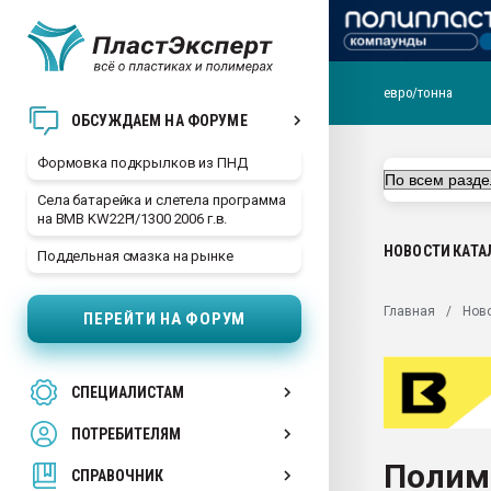
евро/тонна
Продажа готового бизн
ОБСУЖДАЕМ НА ФОРУМЕ
производство SPC лам
цикла
Формовка подкрылков из ПНД
29.07.2026 ФРП помог 
Села батарейка и слетела программа
заводу пластмасс" зах
на BMB KW22PI/1300 2006 г.в.
ППЭ
НОВОСТИ
КАТА
Поддельная смазка на рынке
Помощь в подборе мат
Вакуум-формовочные 
Главная
Нов
ПЕРЕЙТИ НА ФОРУМ
ближайшее подмосковье
Подмосковье, Москва
28.07.2026 Автоматиза
СПЕЦИАЛИСТАМ
первый план в перераб
пластмасс
ПОТРЕБИТЕЛЯМ
28.07.2026 "Техноникол
Полим
ситуацией на строител
СПРАВОЧНИК