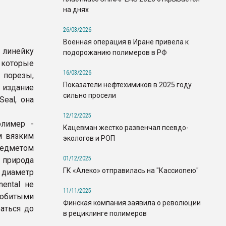
на днях
26/03/2026
Военная операция в Иране привела к
линейку
подорожанию полимеров в РФ
 которые
16/03/2026
 порезы,
Показатели нефтехимиков в 2025 году
 издание
сильно просели
Seal, она
12/12/2025
олимер -
Кацевман жестко развенчал псевдо-
м вязким
экологов и РОП
едметом
01/12/2025
 природа
ГК «Алеко» отправилась на "Кассиопею"
, диаметр
ental не
11/11/2025
робитыми
Финская компания заявила о революции
аться до
в рециклинге полимеров