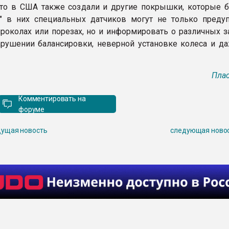
то в США также создали и другие покрышки, которые б
" в них специальных датчиков могут не только преду
проколах или порезах, но и информировать о различных з
арушении балансировки, неверной установке колеса и да
Плас
Комментировать на
форуме
ущая новость
следующая ново