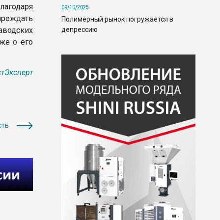
лагодаря
09/10/2025
преждать
Полимерный рынок погружается в
депрессию
аводских
же о его
тЭксперт
сть