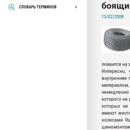
боящи
Всё, что касается выду
СЛОВАРЬ ТЕРМИНОВ
бутылок
13/02/2008
ПЕРЕЙТИ НА 
появится на
Интересно,
внутренняя 
материало
немедленно 
которого не
которых не
имеют жест
колесами Ru
шиномонтаж