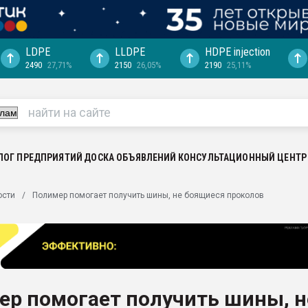
LDPE
LLDPE
HDPE injection
2490
27,71%
2150
26,05%
2190
25,11%
еса -
ината полного
"Ижевскому
ватить рынок
ЛОГ ПРЕДПРИЯТИЙ
ДОСКА ОБЪЯВЛЕНИЙ
КОНСУЛЬТАЦИОННЫЙ ЦЕНТР
ериала
машины:
ости
Полимер помогает получить шины, не боящиеся проколов
, с.-в.
ция выходит на
отке
ь" довольна
ер помогает получить шины, н
ьном рынке