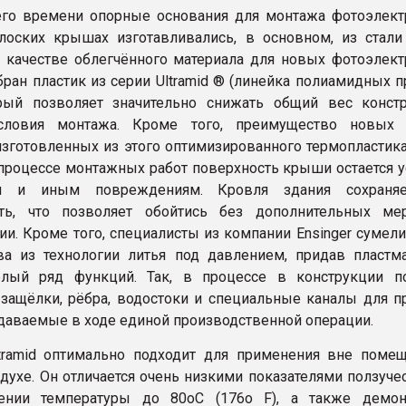
го времени опорные основания для монтажа фотоэлект
лоских крышах изготавливались, в основном, из стали
 качестве облегчённого материала для новых фотоэлект
ран пластик из серии Ultramid ® (линейка полиамидных п
орый позволяет значительно снижать общий вес конст
словия монтажа. Кроме того, преимущество новых 
изготовленных из этого оптимизированного термопластика
в процессе монтажных работ поверхность крыши остается 
м и иным повреждениям. Кровля здания сохраня
сть, что позволяет обойтись без дополнительных м
ии. Кроме того, специалисты из компании Ensinger сумел
а из технологии литья под давлением, придав пластм
лый ряд функций. Так, в процессе в конструкции п
защёлки, рёбра, водостоки и специальные каналы для п
здаваемые в ходе единой производственной операции.
ramid оптимально подходит для применения вне помещ
духе. Он отличается очень низкими показателями ползуче
нии температуры до 80оС (176о F), а также демон