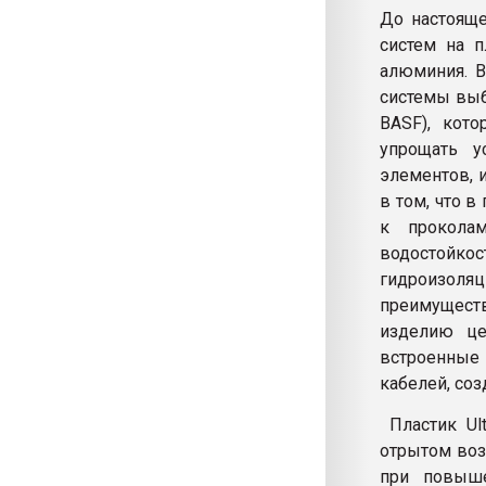
До настояще
систем на п
алюминия. В
системы выб
BASF), кот
упрощать у
элементов, 
в том, что 
к прокола
водостойко
гидроизоляц
преимуществ
изделию це
встроенные 
кабелей, со
Пластик Ult
отрытом воз
при повыше