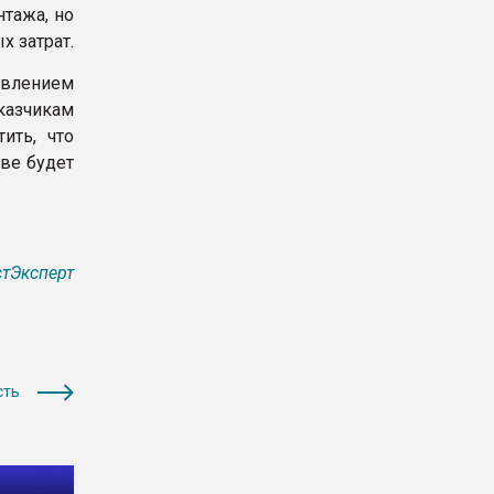
тажа, но
х затрат.
авлением
казчикам
ить, что
ве будет
тЭксперт
сть