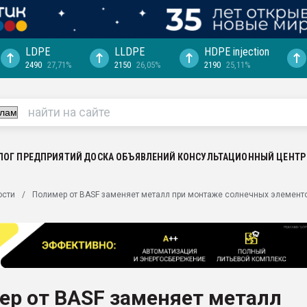
LDPE
LLDPE
HDPE injection
2490
27,71%
2150
26,05%
2190
25,11%
еса -
ината полного
"Ижевскому
ватить рынок
ЛОГ ПРЕДПРИЯТИЙ
ДОСКА ОБЪЯВЛЕНИЙ
КОНСУЛЬТАЦИОННЫЙ ЦЕНТР
ериала
машины:
ости
Полимер от BASF заменяет металл при монтаже солнечных элемент
, с.-в.
ция выходит на
отке
ь" довольна
ер от BASF заменяет металл
ьном рынке