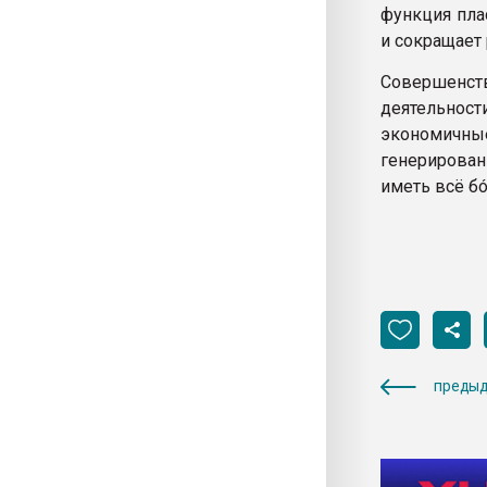
функция пла
и сокращает 
Совершенст
деятельнос
экономичные
генерирован
иметь всё б
предыд