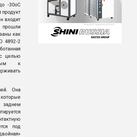
до -30оС
й продукт
н входит
о прошли
ованы как
O 4892-2
ботанная
 с целью
яемым к
ерживать
ей. Она
 которые
 заднем
тируется
онтактную
ется под
двойная»