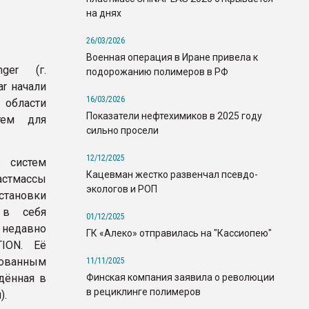
на днях
26/03/2026
Военная операция в Иране привела к
ger (г.
подорожанию полимеров в РФ
ar начали
16/03/2026
 области
Показатели нефтехимиков в 2025 году
стем для
сильно просели
12/12/2025
систем
Кацевман жестко развенчал псевдо-
астмассы
экологов и РОП
становки
 в себя
01/12/2025
 недавно
ГК «Алеко» отправилась на "Кассиопею"
ION. Её
зованным
11/11/2025
Финская компания заявила о революции
дённая в
в рециклинге полимеров
).