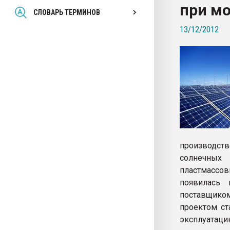
при м
Всё, что касается выду
СЛОВАРЬ ТЕРМИНОВ
бутылок
13/12/2012
ПЕРЕЙТИ НА 
производств
солнечных
пластмассо
появилась
поставщико
проектом ст
эксплуатацию