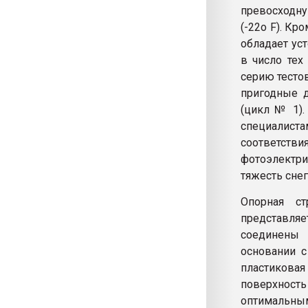
превосходну
(-22о F). К
обладает ус
в число тех
серию тесто
пригодные д
(цикл № 1).
специалист
соответс
фотоэлектр
тяжесть снег
Опорная ст
представля
соединены 
основании 
пластиковая
поверхност
оптимальным