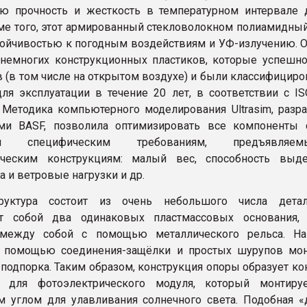
ю прочность и жесткость в температурном интервале 
роме того, этот армированный стекловолокном полиамидны
тойчивостью к погодным воздействиям и УФ-излучению. О
 немногих конструкционных пластиков, которые успешн
в (в том числе на открытом воздухе) и были классифицир
ля эксплуатации в течение 20 лет, в соответствии с IS
 Методика компьютерного моделирования Ultrasim, разра
ами BASF, позволила оптимизировать все компоненты
твия специфическим требованиям, предъявл
ическим конструкциям: малый вес, способность выд
а и ветровые нагрузки и др.
руктура состоит из очень небольшого числа детал
ет собой два одинаковых пластмассовых основания,
между собой с помощью металлического рельса. На
с помощью соединения-защёлки и простых шурупов мон
 подпорка. Таким образом, конструкция опоры образует к
ь для фотоэлектрического модуля, который монтиру
 углом для улавливания солнечного света. Подобная «