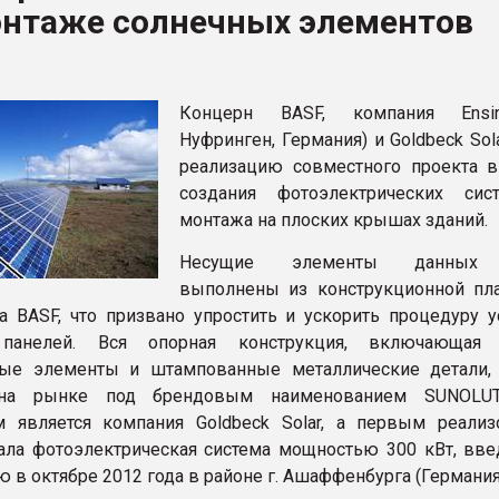
онтаже солнечных элементов
ва ПЭТ
ФОРУМ
Концерн BASF, компания Ensin
Нуфринген, Германия) и Goldbeck Sol
реализацию совместного проекта в
создания фотоэлектрических си
монтажа на плоских крышах зданий.
Несущие элементы данных 
выполнены из конструкционной пл
а BASF, что призвано упростить и ускорить процедуру у
 панелей. Вся опорная конструкция, включающая
вые элементы и штампованные металлические детали,
 на рынке под брендовым наименованием SUNOLUT
м является компания Goldbeck Solar, а первым реали
ала фотоэлектрическая система мощностью 300 кВт, вве
 в октябре 2012 года в районе г. Ашаффенбурга (Германия