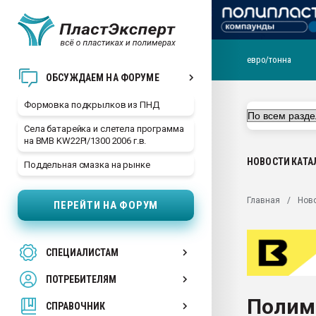
евро/тонна
Продажа готового бизн
ОБСУЖДАЕМ НА ФОРУМЕ
производство SPC лам
цикла
Формовка подкрылков из ПНД
29.07.2026 ФРП помог 
Села батарейка и слетела программа
заводу пластмасс" зах
на BMB KW22PI/1300 2006 г.в.
ППЭ
НОВОСТИ
КАТА
Поддельная смазка на рынке
Помощь в подборе мат
Вакуум-формовочные 
Главная
Нов
ПЕРЕЙТИ НА ФОРУМ
ближайшее подмосковье
Подмосковье, Москва
28.07.2026 Автоматиза
СПЕЦИАЛИСТАМ
первый план в перераб
пластмасс
ПОТРЕБИТЕЛЯМ
28.07.2026 "Техноникол
Полим
ситуацией на строител
СПРАВОЧНИК