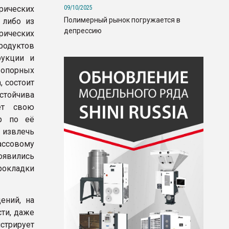
09/10/2025
рических
Полимерный рынок погружается в
 либо из
депрессию
рических
родуктов
рукции и
опорных
, состоит
устойчива
ет свою
ер по её
и извлечь
ассовому
оявились
рокладки
ений, на
сти, даже
стрирует