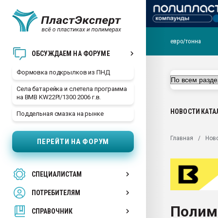
евро/тонна
Продажа готового бизн
ОБСУЖДАЕМ НА ФОРУМЕ
производство SPC лам
цикла
Формовка подкрылков из ПНД
29.07.2026 ФРП помог 
Села батарейка и слетела программа
заводу пластмасс" зах
на BMB KW22PI/1300 2006 г.в.
ППЭ
НОВОСТИ
КАТА
Поддельная смазка на рынке
Помощь в подборе мат
Вакуум-формовочные 
Главная
Нов
ПЕРЕЙТИ НА ФОРУМ
ближайшее подмосковье
Подмосковье, Москва
28.07.2026 Автоматиза
СПЕЦИАЛИСТАМ
первый план в перераб
пластмасс
ПОТРЕБИТЕЛЯМ
28.07.2026 "Техноникол
Полим
ситуацией на строител
СПРАВОЧНИК