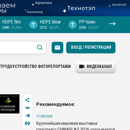
HDPE film
HDPE blow
PP hомо
2080
25,96%
2310
28,57%
2300
25,22%
ВХОД / РЕГИСТРАЦИЯ
ТРУДОУСТРОЙСТВО
ФОТОРЕПОРТАЖИ
ВИДЕОКАНАЛ
Рекомендуемое:
17/04/2026
Крупнейшая мировая выставка
пластмасс CHINAPLAS 2026 открывается