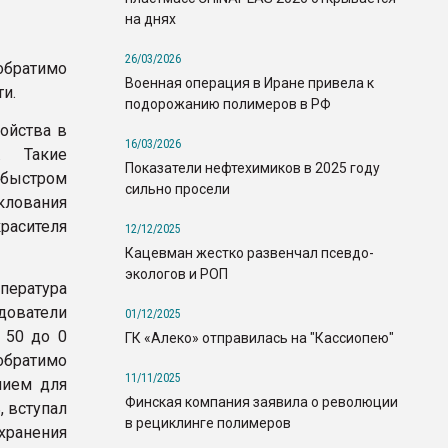
на днях
26/03/2026
обратимо
Военная операция в Иране привела к
и.
подорожанию полимеров в РФ
ойства в
16/03/2026
. Такие
Показатели нефтехимиков в 2025 году
быстром
сильно просели
клования
расителя
12/12/2025
Кацевман жестко развенчал псевдо-
экологов и РОП
пература
дователи
01/12/2025
 50 до 0
ГК «Алеко» отправилась на "Кассиопею"
братимо
11/11/2025
нием для
Финская компания заявила о революции
, вступал
в рециклинге полимеров
 хранения