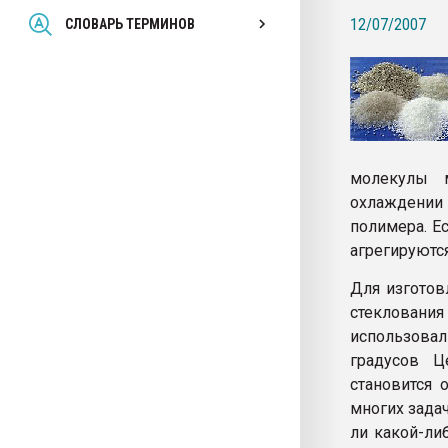
Всё, что касается выду
12/07/2007
СЛОВАРЬ ТЕРМИНОВ
бутылок
ПЕРЕЙТИ НА 
молекулы 
охлаждении
полимера. Е
агрегируются
Для изготов
стекловани
использовал
градусов Ц
становится
многих зада
ли какой-ли