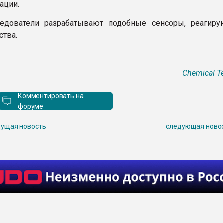
ации.
ледователи разрабатывают подобные сенсоры, реагир
ства.
Chemical T
Комментировать на
форуме
ущая новость
следующая ново