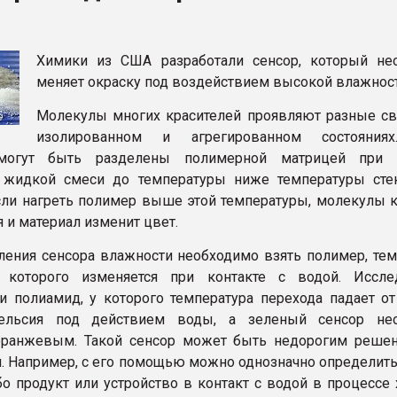
ва ПЭТ
Химики из США разработали сенсор, который не
ФОРУМ
меняет окраску под воздействием высокой влажност
Молекулы многих красителей проявляют разные св
изолированном и агрегированном состояниях
могут быть разделены полимерной матрицей при 
 жидкой смеси до температуры ниже температуры сте
сли нагреть полимер выше этой температуры, молекулы к
 и материал изменит цвет.
ления сенсора влажности необходимо взять полимер, тем
я которого изменяется при контакте с водой. Иссле
и полиамид, у которого температура перехода падает от
ельсия под действием воды, а зеленый сенсор нео
 оранжевым. Такой сенсор может быть недорогим реше
ч. Например, с его помощью можно однозначно определить
бо продукт или устройство в контакт с водой в процессе