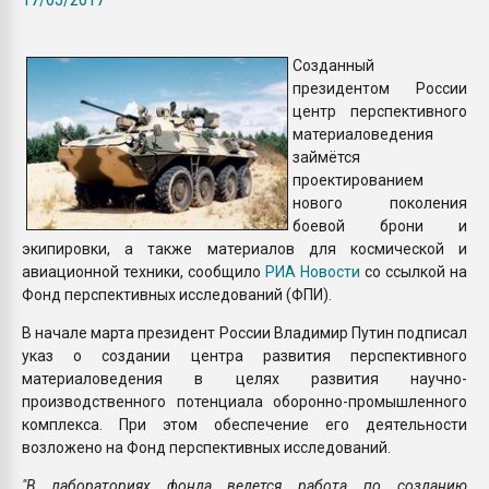
Всё, что касается выду
бутылок
Созданный
президентом России
ПЕРЕЙТИ НА 
центр перспективного
материаловедения
займётся
проектированием
нового поколения
боевой брони и
экипировки, а также материалов для космической и
авиационной техники, сообщило
РИА Новости
со ссылкой на
Фонд перспективных исследований (ФПИ).
В начале марта президент России Владимир Путин подписал
указ о создании центра развития перспективного
материаловедения в целях развития научно-
производственного потенциала оборонно-промышленного
комплекса. При этом обеспечение его деятельности
возложено на Фонд перспективных исследований.
"В лабораториях фонда ведется работа по созданию