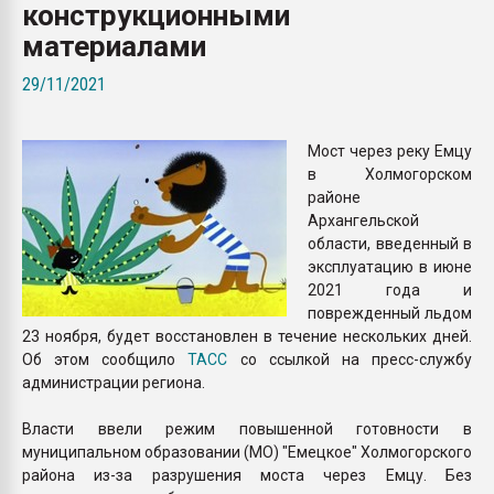
конструкционными
Armaloy PC/ABS-1IM че
материалами
ПЕРЕЙТИ НА 
29/11/2021
Мост через реку Емцу
в Холмогорском
районе
Архангельской
области, введенный в
эксплуатацию в июне
2021 года и
поврежденный льдом
23 ноября, будет восстановлен в течение нескольких дней.
Об этом сообщило
ТАСС
со ссылкой на пресс-службу
администрации региона.
Власти ввели режим повышенной готовности в
муниципальном образовании (МО) "Емецкое" Холмогорского
района из-за разрушения моста через Емцу. Без