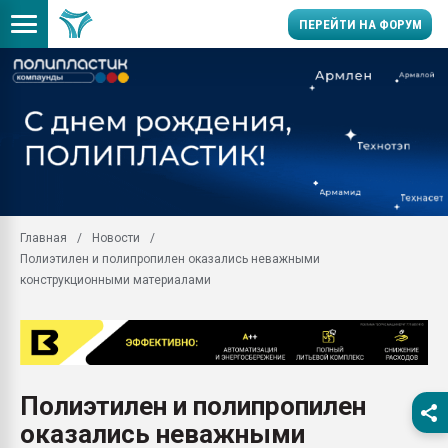
ПЕРЕЙТИ НА ФОРУМ
Помощь в подборе мат
Вакуум-формовочные 
ближайшее подмосковье
Подмосковье, Москва
28.07.2026 Автоматиза
первый план в перераб
Главная
Новости
пластмасс
Полиэтилен и полипропилен оказались неважными
28.07.2026 "Техноникол
конструкционными материалами
ситуацией на строител
Всё, что касается выду
бутылок
Материал поверхности 
вакуумного формовани
Полиэтилен и полипропилен
оказались неважными
Продам отходы Компо
поликарбоната и АБС-п