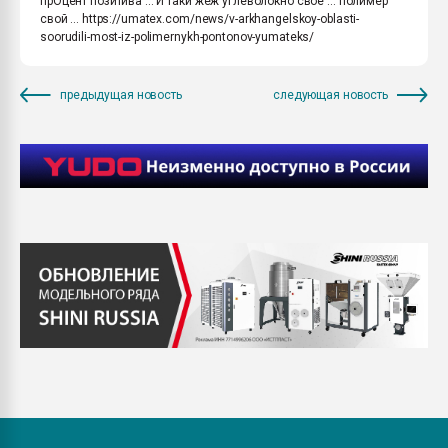
прОцент позитива ... И таки жеж углеволокно своё ... полимер
свой ... https://umatex.com/news/v-arkhangelskoy-oblasti-
soorudili-most-iz-polimernykh-pontonov-yumateks/
предыдущая новость
следующая новость