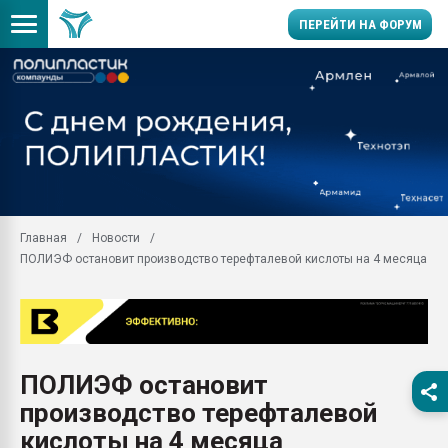
ПЕРЕЙТИ НА ФОРУМ
Продажа готового бизн
производство SPC лам
цикла
29.07.2026 ФРП помог 
заводу пластмасс" зах
ППЭ
Главная
Новости
Помощь в подборе мат
ПОЛИЭФ остановит производство терефталевой кислоты на 4 месяца
Вакуум-формовочные 
ближайшее подмосковье
Подмосковье, Москва
28.07.2026 Автоматиза
первый план в перераб
ПОЛИЭФ остановит
пластмасс
производство терефталевой
28.07.2026 "Техноникол
ситуацией на строител
кислоты на 4 месяца