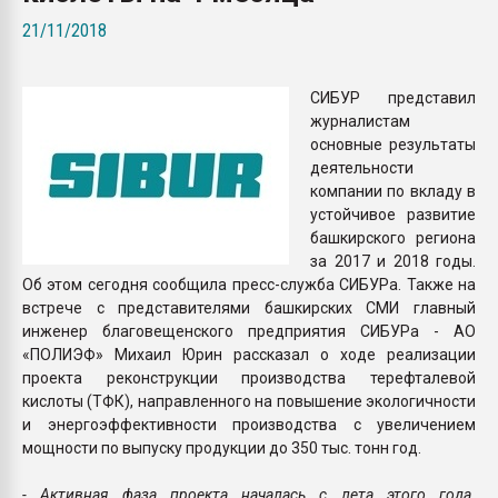
Всё, что касается выду
21/11/2018
бутылок
СИБУР представил
ПЕРЕЙТИ НА 
журналистам
основные результаты
деятельности
компании по вкладу в
устойчивое развитие
башкирского региона
за 2017 и 2018 годы.
Об этом сегодня сообщила пресс-служба СИБУРа. Также на
встрече с представителями башкирских СМИ главный
инженер благовещенского предприятия СИБУРа - АО
«ПОЛИЭФ» Михаил Юрин рассказал о ходе реализации
проекта реконструкции производства терефталевой
кислоты (ТФК), направленного на повышение экологичности
и энергоэффективности производства с увеличением
мощности по выпуску продукции до 350 тыс. тонн год.
- Активная фаза проекта началась с лета этого года.