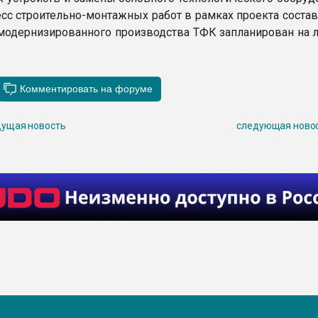
есс строительно-монтажных работ в рамках проекта соста
 модернизированного производства ТФК запланирован на л
ущая новость
следующая ново