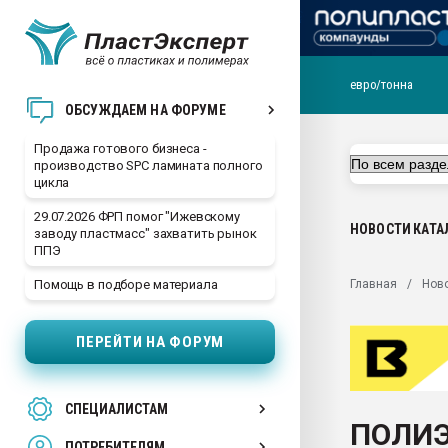
евро/тонна
28.07.2026 Автоматиза
ОБСУЖДАЕМ НА ФОРУМЕ
первый план в перераб
пластмасс
Продажа готового бизнеса -
производство SPC ламината полного
28.07.2026 "Техноникол
цикла
ситуацией на строител
29.07.2026 ФРП помог "Ижевскому
Всё, что касается выду
НОВОСТИ
КАТА
заводу пластмасс" захватить рынок
бутылок
ППЭ
Материал поверхности 
Главная
Нов
Помощь в подборе материала
вакуумного формовани
Продам отходы Компо
ПЕРЕЙТИ НА ФОРУМ
поликарбоната и АБС-п
Armaloy PC/ABS-1IM че
26.07.2022 "Сибирский т
СПЕЦИАЛИСТАМ
намного дороже
ПОЛИЭФ
ПОТРЕБИТЕЛЯМ
Профильная литератур