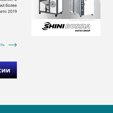
вил более
ето 2019
сть