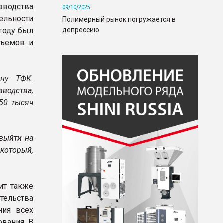
зводства
09/10/2025
ельности
Полимерный рынок погружается в
депрессию
году был
бъемов и
ну ТФК.
зводства,
50 тысяч
 выйти на
 который,
ит также
тельства
ния всех
ования. В