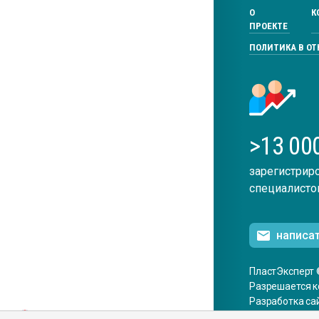
О
К
ПРОЕКТЕ
ПОЛИТИКА В О
>13 00
зарегистрир
специалисто
написа
ПластЭксперт 
Разрешается к
Разработка са
ENG