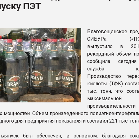
пуску ПЭТ
ФОРУМ
Благовещенское пре
СИБУРа («ПОЛ
выпустило в 20
рекордный объем пр
сообщила сегодня
служба комп
Производство тере
кислоты (ТФК) соста
тыс. тонн, что соот
максимальной
производительности
 мощностей. Объем произведенного полиэтилентерефтала
дного для предприятия показателя и составил 221 тыс. тонн
выпуск был обеспечен, в основном, благодаря сок