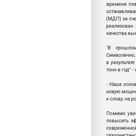
времени пла
останавлива
(МДП) за сч
реализован
качества вы
"В прошло
Символично, 
в результат
тонн в год"
-
- Наша осно
новую мощнос
к слову, на 
Помимо увел
повысить эф
современной
газоочистны