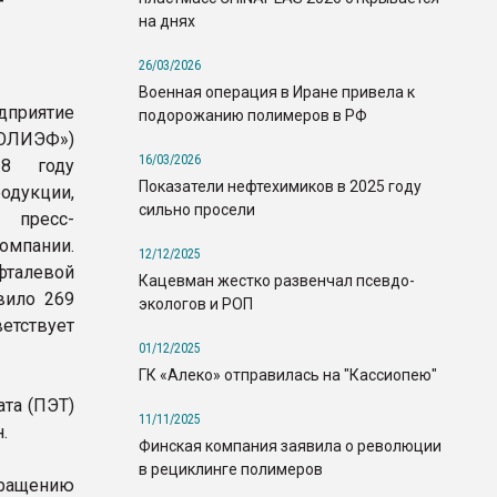
на днях
26/03/2026
Военная операция в Иране привела к
дприятие
подорожанию полимеров в РФ
ИЭФ»)
16/03/2026
18 году
Показатели нефтехимиков в 2025 году
одукции,
сильно просели
 пресс-
ании.
12/12/2025
фталевой
Кацевман жестко развенчал псевдо-
вило 269
экологов и РОП
ветствует
01/12/2025
ГК «Алеко» отправилась на "Кассиопею"
та (ПЭТ)
11/11/2025
.
Финская компания заявила о революции
в рециклинге полимеров
ращению