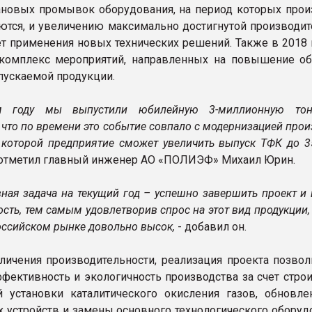
новых промывок оборудования, на период которых прои
ются, и увеличению максимально достигнутой производит
ет применения новых технических решений. Также в 2018 
 комплекс мероприятий, направленных на повышение о
пускаемой продукции.
м году мы выпустили юбилейную 3-миллионную тон
что по времени это событие совпало с модернизацией прои
е которой предприятие сможет увеличить выпуск ТФК до 3
 отметил главный инженер АО «ПОЛИЭФ» Михаил Юрин.
вная задача на текущий год – успешно завершить проект и
ть, тем самым удовлетворив спрос на этот вид продукции,
российском рынке довольно высок,
- добавил он.
ичения производительности, реализация проекта позвол
фективность и экологичность производства за счет строи
 установки каталитического окисления газов, обновле
х устройств и замены основного технологического оборуд