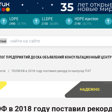
LDPE
LLDPE
HDPE injection
2490
27,71%
2150
26,05%
2190
25,11%
ция выходит на
отке
ь" довольна
ьном рынке
ва ПЭТ
ЛОГ ПРЕДПРИЯТИЙ
ДОСКА ОБЪЯВЛЕНИЙ
КОНСУЛЬТАЦИОННЫЙ ЦЕНТР
пуансона для
ости
ПОЛИЭФ в 2018 году поставил рекорд по выпуску ПЭТ
я
зиция
ластика
рный цвет
итан" стал
 в 2018 году поставил рекор
а. Продажа,