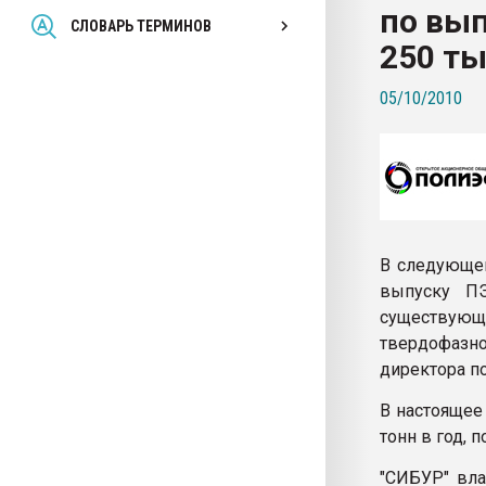
по вып
Всё, что касается выду
СЛОВАРЬ ТЕРМИНОВ
бутылок
250 ты
05/10/2010
ПЕРЕЙТИ НА 
В следующем
выпуску ПЭ
существую
твердофазн
директора п
В настоящее
тонн в год, 
"СИБУР" вл