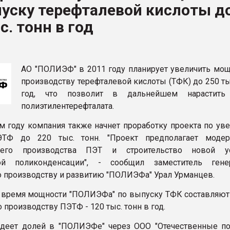
уску терефталевой кислоты д
ва ПЭТ
с. тонн в год
ФОРУМ
АО "ПОЛИЭФ" в 2011 году планирует увеличить мощ
производству терефталевой кислоты (ТФК) до 250 ты
год, что позволит в дальнейшем нарастить
полиэтилентерефталата.
 году компания также начнет проработку проекта по ув
ТФ до 220 тыс. тонн. "Проект предполагает модер
щего производства ПЭТ и строительство новой ус
ой поликонденсации", - сообщил заместитель гене
о производству и развитию "ПОЛИЭФа" Урал Урманцев.
 время мощности "ПОЛИЭФа" по выпуску ТФК составляют 
по производству ПЭТФ - 120 тыс. тонн в год.
адеет долей в "ПОЛИЭФе" через ООО "Отечественные п