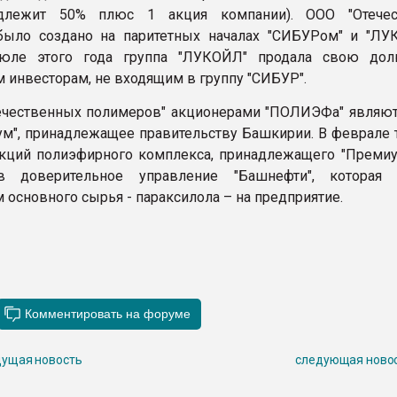
длежит 50% плюс 1 акция компании). ООО "Отечес
было создано на паритетных началах "СИБУРом" и "ЛУ
юле этого года группа "ЛУКОЙЛ" продала свою до
 инвесторам, не входящим в группу "СИБУР".
чественных полимеров" акционерами "ПОЛИЭФа" являют
м", принадлежащее правительству Башкирии. В феврале 
акций полиэфирного комплекса, принадлежащего "Премиу
 доверительное управление "Башнефти", которая я
 основного сырья - параксилола – на предприятие.
ущая новость
следующая ново