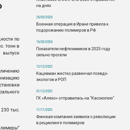
о
на днях
26/03/2026
Военная операция в Иране привела к
подорожанию полимеров в РФ
ности по
16/03/2026
с. тонн в
Показатели нефтехимиков в 2025 году
 выпуск
сильно просели
12/12/2025
еличению
Кацевман жестко развенчал псевдо-
низацию
экологов и РОП
тановки
01/12/2025
рального
ГК «Алеко» отправилась на "Кассиопею"
230 тыс.
11/11/2025
Финская компания заявила о революции
в рециклинге полимеров
олимеры"