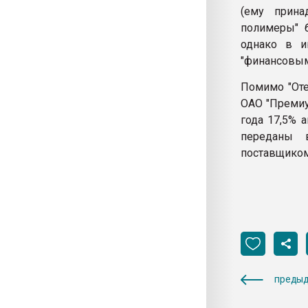
(ему прина
полимеры" 
однако в и
"финансовым
Помимо "Оте
ОАО "Премиу
года 17,5% 
переданы в
поставщиком
предыд