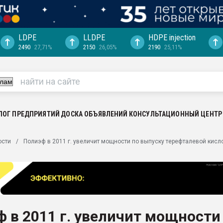
LDPE
LLDPE
HDPE injection
2490
27,71%
2150
26,05%
2190
25,11%
еса -
ината полного
"Ижевскому
ватить рынок
ЛОГ ПРЕДПРИЯТИЙ
ДОСКА ОБЪЯВЛЕНИЙ
КОНСУЛЬТАЦИОННЫЙ ЦЕНТР
ериала
машины:
ости
Полиэф в 2011 г. увеличит мощности по выпуску терефталевой кислот
, с.-в.
ция выходит на
отке
ь" довольна
 в 2011 г. увеличит мощности
ьном рынке