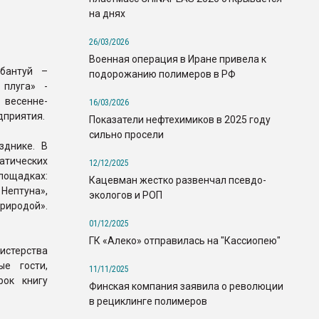
на днях
26/03/2026
Военная операция в Иране привела к
бантуй –
подорожанию полимеров в РФ
 плуга» -
весенне-
16/03/2026
дприятия.
Показатели нефтехимиков в 2025 году
сильно просели
зднике. В
матических
12/12/2025
ощадках:
Кацевман жестко развенчал псевдо-
Нептуна»,
экологов и РОП
риродой».
01/12/2025
ГК «Алеко» отправилась на "Кассиопею"
истерства
ые гости,
11/11/2025
рок книгу
Финская компания заявила о революции
в рециклинге полимеров