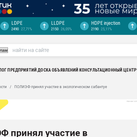
LDPE
LLDPE
HDPE injection
2490
27,71%
2150
26,05%
2190
25,11%
еса -
ината полного
"Ижевскому
ватить рынок
ЛОГ ПРЕДПРИЯТИЙ
ДОСКА ОБЪЯВЛЕНИЙ
КОНСУЛЬТАЦИОННЫЙ ЦЕНТР
ериала
машины:
ости
ПОЛИЭФ принял участие в экологическом сабантуе
, с.-в.
ция выходит на
отке
ь" довольна
Ф принял участие в
ьном рынке