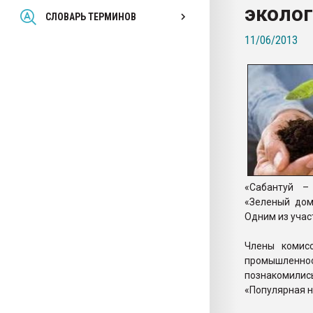
эколог
Всё, что касается выду
СЛОВАРЬ ТЕРМИНОВ
бутылок
11/06/2013
ПЕРЕЙТИ НА 
«Сабантуй –
«Зеленый дом
Одним из уча
Члены комис
промышленно
познакомили
«Популярная 