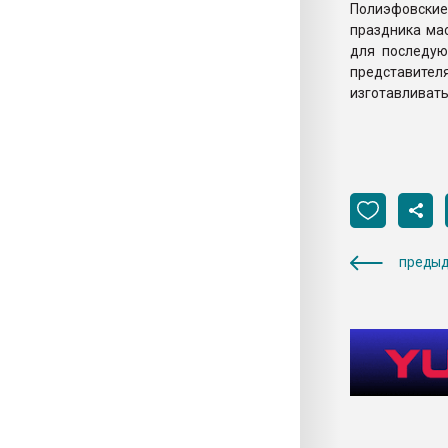
Полиэфовские
праздника мас
для последую
представите
изготавливать
предыд