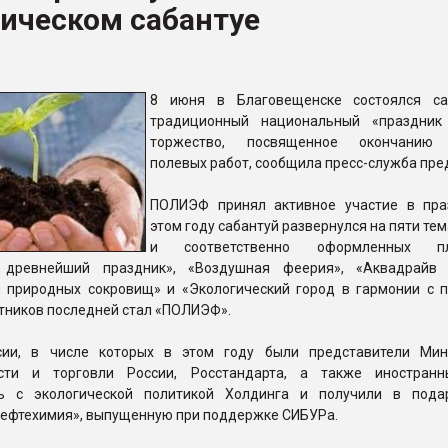
ическом сабантуе
ва ПЭТ
ФОРУМ
8 июня в Благовещенске состоялся са
традиционный национальный «праздник
торжество, посвященное окончанию 
полевых работ, сообщила пресс-служба пре
ПОЛИЭФ принял активное участие в пра
этом году сабантуй развернулся на пяти те
и соответственно оформленных пл
 древнейший праздник», «Воздушная феерия», «Аквадрайв 
 природных сокровищ» и «Экологический город в гармонии с п
стников последней стал «ПОЛИЭФ».
сии, в числе которых в этом году были представители Мин
сти и торговли России, Росстандарта, а также иностранн
сь с экологической политикой Холдинга и получили в пода
нефтехимия», выпущенную при поддержке СИБУРа.