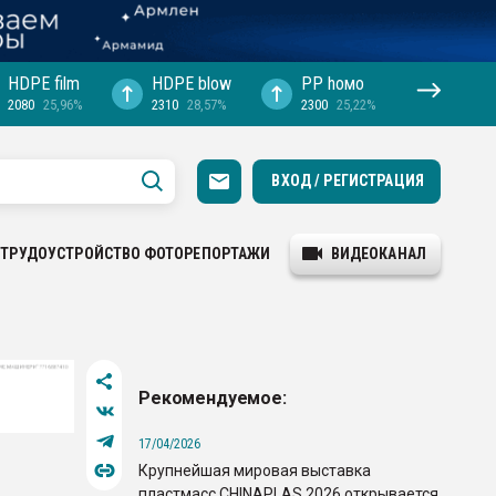
HDPE film
HDPE blow
PP hомо
2080
25,96%
2310
28,57%
2300
25,22%
ВХОД / РЕГИСТРАЦИЯ
ТРУДОУСТРОЙСТВО
ФОТОРЕПОРТАЖИ
ВИДЕОКАНАЛ
Рекомендуемое:
17/04/2026
Крупнейшая мировая выставка
пластмасс CHINAPLAS 2026 открывается