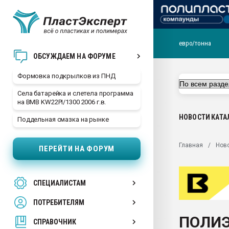
евро/тонна
Продажа готового бизн
ОБСУЖДАЕМ НА ФОРУМЕ
производство SPC лам
цикла
Формовка подкрылков из ПНД
29.07.2026 ФРП помог 
Села батарейка и слетела программа
заводу пластмасс" зах
на BMB KW22PI/1300 2006 г.в.
ППЭ
НОВОСТИ
КАТА
Поддельная смазка на рынке
Помощь в подборе мат
Вакуум-формовочные 
Главная
Нов
ПЕРЕЙТИ НА ФОРУМ
ближайшее подмосковье
Подмосковье, Москва
28.07.2026 Автоматиза
СПЕЦИАЛИСТАМ
первый план в перераб
пластмасс
ПОТРЕБИТЕЛЯМ
28.07.2026 "Техноникол
ПОЛИЭ
ситуацией на строител
СПРАВОЧНИК