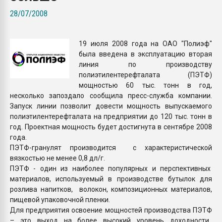
Всё, что касается выду
28/07/2008
бутылок
19 июля 2008 года на ОАО "Полиэф"
ПЕРЕЙТИ НА 
была введена в эксплуатацию вторая
линия по производству
полиэтилентерефталата (ПЭТФ)
мощностью 60 тыс. тонн в год,
несколько запоздало сообщила пресс-служба компании.
Запуск линии позволит довести мощность выпускаемого
полиэтилентерефталата на предприятии до 120 тыс. тонн в
год. Проектная мощность будет достигнута в сентябре 2008
года.
ПЭТФ-гранулят производится с характеристической
вязкостью не менее 0,8 дл/г.
ПЭТФ - один из наиболее популярных и перспективных
материалов, используемый в производстве бутылок для
розлива напитков, волокон, композиционных материалов,
пищевой упаковочной пленки.
Для предприятия освоение мощностей производства ПЭТФ
– это выход на более высокий уровень доходности,