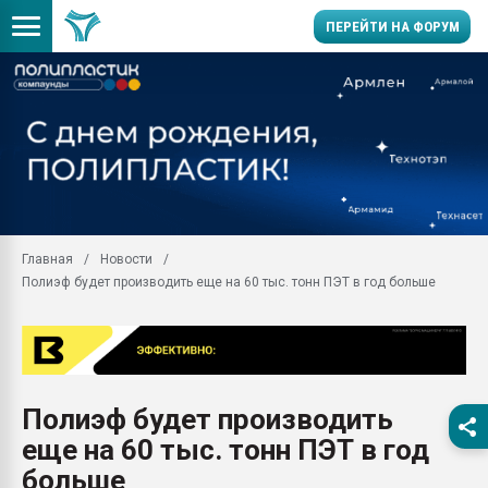
ПЕРЕЙТИ НА ФОРУМ
Продажа готового бизн
производство SPC лам
цикла
29.07.2026 ФРП помог 
заводу пластмасс" зах
ППЭ
Главная
Новости
Помощь в подборе мат
Полиэф будет производить еще на 60 тыс. тонн ПЭТ в год больше
Вакуум-формовочные 
ближайшее подмосковье
Подмосковье, Москва
28.07.2026 Автоматиза
первый план в перераб
Полиэф будет производить
пластмасс
еще на 60 тыс. тонн ПЭТ в год
28.07.2026 "Техноникол
ситуацией на строител
больше