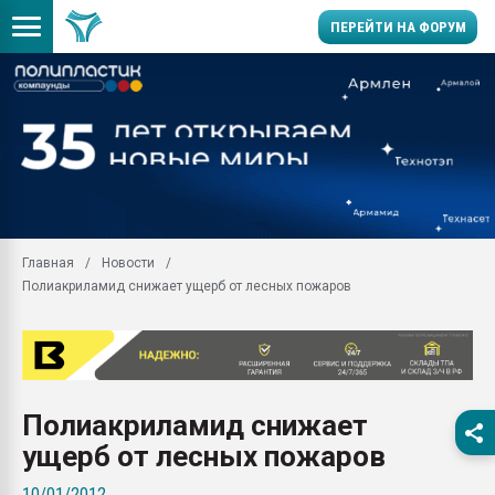
ПЕРЕЙТИ НА ФОРУМ
Продажа готового бизн
производство SPC лам
цикла
29.07.2026 ФРП помог 
заводу пластмасс" зах
ППЭ
Главная
Новости
Помощь в подборе мат
Полиакриламид снижает ущерб от лесных пожаров
Вакуум-формовочные 
ближайшее подмосковье
Подмосковье, Москва
28.07.2026 Автоматиза
первый план в перераб
Полиакриламид снижает
пластмасс
ущерб от лесных пожаров
28.07.2026 "Техноникол
ситуацией на строител
10/01/2012