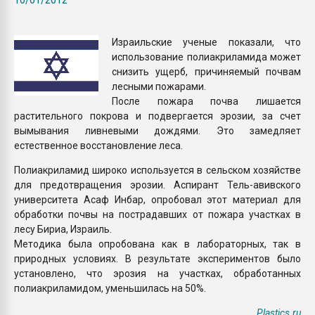
Всё, что касается выду
бутылок
Израильские ученые показали, что
использование полиакриламида может
ПЕРЕЙТИ НА 
снизить ущерб, причиняемый почвам
лесными пожарами.
После пожара почва лишается
растительного покрова и подвергается эрозии, за счет
вымывания ливневыми дождями. Это замедляет
естественное восстановление леса.
Полиакриламид широко используется в сельском хозяйстве
для предотвращения эрозии. Аспирант Тель-авивского
университета Асаф Инбар, опробовал этот материал для
обработки почвы на пострадавших от пожара участках в
лесу Бириа, Израиль.
Методика была опробована как в лабораторных, так в
природных условиях. В результате экспериментов было
установлено, что эрозия на участках, обработанных
полиакриламидом, уменьшилась на 50%.
Plastics.ru