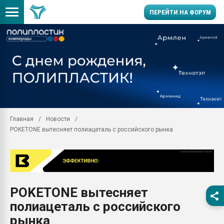
ПЕРЕЙТИ НА ФОРУМ
Продажа готового бизн
производство SPC лам
цикла
29.07.2026 ФРП помог 
заводу пластмасс" зах
ППЭ
Главная
Новости
Помощь в подборе мат
POKETONE вытесняет полиацеталь с российского рынка
Вакуум-формовочные 
ближайшее подмосковье
Подмосковье, Москва
28.07.2026 Автоматиза
первый план в перераб
POKETONE вытесняет
пластмасс
полиацеталь с российского
28.07.2026 "Техноникол
ситуацией на строител
рынка