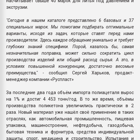
насчитывает свыше 40 марок для литья под давлением и
экструзии.
"Сегодня в нашем каталоге представлено 6 базовых и 37
специальных марок. Мы помогаем подбирать оптимальные
варианты, исходя из задач, которые ставят перед нами
производители. Здесь каждое обращение уникально и требует
глубоких знаний специфики. Порой, казалось бы, самая
незначительная поправка, может сильно сократить цикл
производства изделий или общий расход сырья. А это, в
условиях повышенной конкуренции, достаточно весомые
преимущества,"
- сообщил Сергей Харьков, продакт-
менеджер компании «Руспласт»
За последние два года объём импорта полиацеталя вырос
на 1% и достиг 4 453 тонн/год. В то же время, объёмы
производства поликетона увеличились практически в 2
раза. Новый материал уже нашёл своё применение в таких
отраслях, как автомобильная промышленность, пищевая
упаковка, машиностроение, нефтедобыча, газодобыча,
бытовая техника и фурнитура, средства индивидуальной
защиты, спорт, медицина и строительство. Испытания и