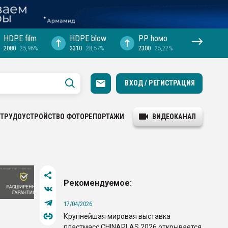
HDPE film
HDPE blow
PP hомо
2080
25,96%
2310
28,57%
2300
25,22%
ВХОД / РЕГИСТРАЦИЯ
ТРУДОУСТРОЙСТВО
ФОТОРЕПОРТАЖИ
ВИДЕОКАНАЛ
Рекомендуемое:
17/04/2026
Крупнейшая мировая выставка
пластмасс CHINAPLAS 2026 открывается