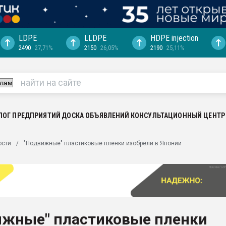
LDPE
LLDPE
HDPE injection
2490
27,71%
2150
26,05%
2190
25,11%
еса -
ината полного
"Ижевскому
ватить рынок
ЛОГ ПРЕДПРИЯТИЙ
ДОСКА ОБЪЯВЛЕНИЙ
КОНСУЛЬТАЦИОННЫЙ ЦЕНТР
ериала
машины:
ости
"Подвижные" пластиковые пленки изобрели в Японии
, с.-в.
ция выходит на
отке
ь" довольна
ижные" пластиковые пленки
ьном рынке