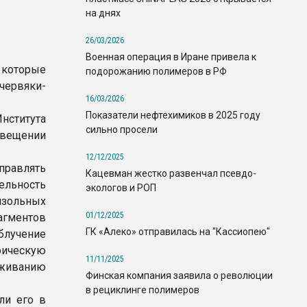
на днях
26/03/2026
Военная операция в Иране привела к
 которые
подорожанию полимеров в РФ
червяки-
16/03/2026
Показатели нефтехимиков в 2025 году
Института
сильно просели
свещении
12/12/2025
правлять
Кацевман жестко развенчал псевдо-
ельность
экологов и РОП
нзольных
01/12/2025
агментов
ГК «Алеко» отправилась на "Кассиопею"
блучение
рическую
11/11/2025
аживанию
Финская компания заявила о революции
в рециклинге полимеров
ли его в