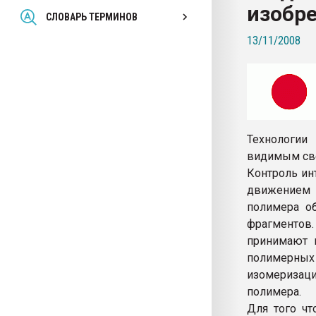
изобре
Всё, что касается выду
СЛОВАРЬ ТЕРМИНОВ
бутылок
13/11/2008
ПЕРЕЙТИ НА 
Технологии
видимым све
Контроль ин
движением 
полимера об
фрагментов
принимают 
полимерных
изомеризаци
полимера.
Для того чт