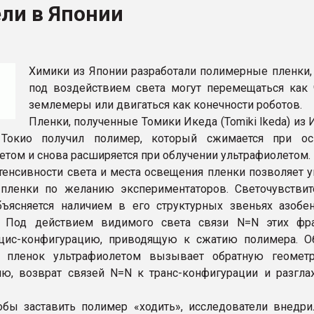
ли в Японии
ва ПЭТ
ФОРУМ
Химики из Японии разработали полимерные пленки,
под воздействием света могут перемещаться как 
землемеры или двигаться как конечности роботов.
Пленки, полученные Томики Икеда (Tomiki Ikeda) из 
 Токио получил полимер, который сжимается при о
том и снова расширяется при облучении ультрафиолетом.
тенсивности света и места освещения пленки позволяет у
пленки по желанию экспериментаторов. Светочувствит
ъясняется наличием в его структурных звеньях азобе
. Под действием видимого света связи N=N этих фр
цис-конфигурацию, приводящую к сжатию полимера. О
 пленок ультрафиолетом вызывает обратную геомет
ю, возврат связей N=N к транс-конфигурации и разгл
обы заставить полимер «ходить», исследователи внедри