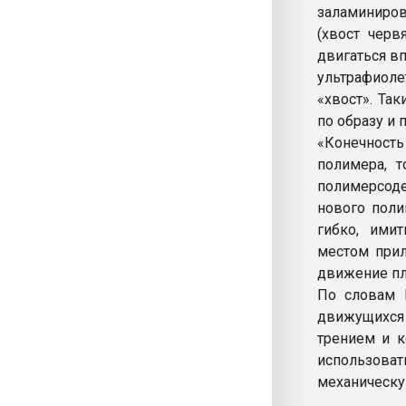
заламиниров
(хвост черв
двигаться в
ультрафиол
«хвост». Та
по образу и
«Конечност
полимера, т
полимерсоде
нового поли
гибко, ими
местом прил
движение пл
По словам 
движущихся 
трением и к
использова
механическу