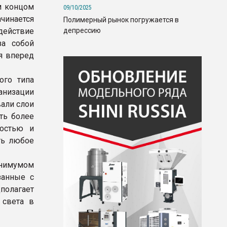
м концом
09/10/2025
чинается
Полимерный рынок погружается в
депрессию
здействие
за собой
я вперед
ого типа
анизации
али слои
ть более
ностью и
ть любое
инимумом
занные с
полагает
 света в