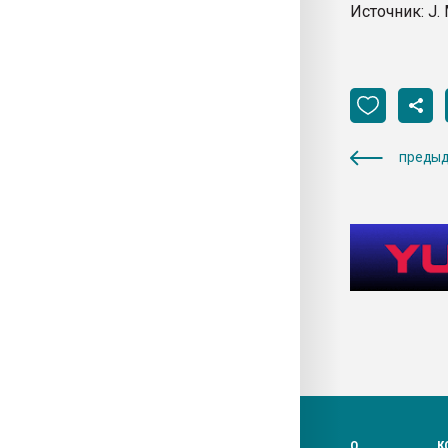
Источник: J. 
предыд
О
К