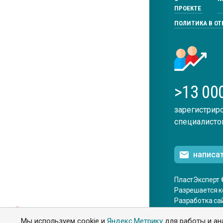
ПРОЕКТЕ
ПОЛИТИКА В О
>13 00
зарегистрир
специалисто
написа
ПластЭксперт 
Разрешается к
Разработка са
ENG
Мы используем cookie и
Яндекс.Метрику
для работы и ан