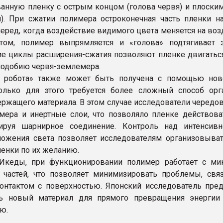
анную пленку с острым концом (голова червя) и плоски
я). При сжатии полимера остроконечная часть пленки на
перед, когда воздействие видимого цвета меняется на во
етом, полимер выпрямляется и «голова» подтягивает 
кие циклы расширения-сжатия позволяют пленке двигатьс
 подобию червя-землемера.
ь робота» также может быть получена с помощью нов
олько для этого требуется более сложный способ орг
ржащего материала. В этом случае исследователи чередов
мера и инертные слои, что позволяло пленке действова
тируя шарнирное соединение. Контроль над интенсив
ожения света позволяет исследователям организовыва
енки по их желанию.
Икеды, при функционировании полимер работает с м
частей, что позволяет минимизировать проблемы, свя
онтактом с поверхностью. Японский исследователь пред
ть новый материал для прямого превращения энергии
ю.