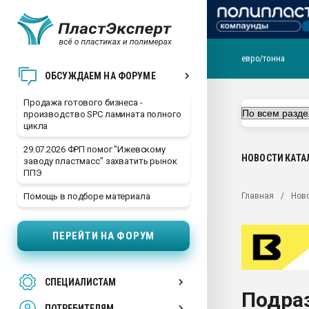
евро/тонна
28.07.2026 Автоматиза
ОБСУЖДАЕМ НА ФОРУМЕ
первый план в перераб
пластмасс
Продажа готового бизнеса -
производство SPC ламината полного
28.07.2026 "Техноникол
цикла
ситуацией на строител
29.07.2026 ФРП помог "Ижевскому
Всё, что касается выду
НОВОСТИ
КАТА
заводу пластмасс" захватить рынок
бутылок
ППЭ
Материал поверхности 
Главная
Нов
Помощь в подборе материала
вакуумного формовани
Продам отходы Компо
ПЕРЕЙТИ НА ФОРУМ
поликарбоната и АБС-п
Armaloy PC/ABS-1IM че
26.07.2022 "Сибирский т
СПЕЦИАЛИСТАМ
намного дороже
Подраз
ПОТРЕБИТЕЛЯМ
Профильная литератур