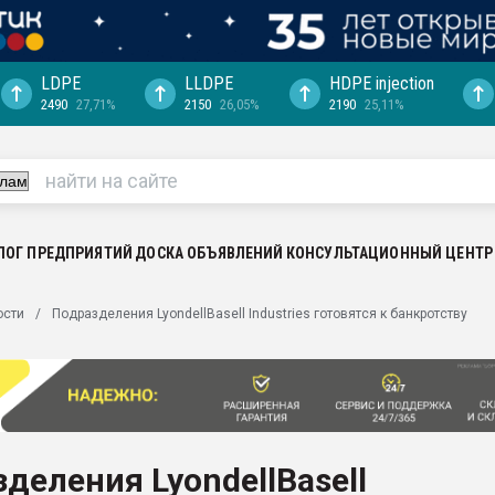
LDPE
LLDPE
HDPE injection
2490
27,71%
2150
26,05%
2190
25,11%
ция выходит на
отке
ь" довольна
ьном рынке
ва ПЭТ
ЛОГ ПРЕДПРИЯТИЙ
ДОСКА ОБЪЯВЛЕНИЙ
КОНСУЛЬТАЦИОННЫЙ ЦЕНТР
пуансона для
ости
Подразделения LyondellBasell Industries готовятся к банкротству
я
зиция
ластика
рный цвет
итан" стал
деления LyondellBasell
а. Продажа,