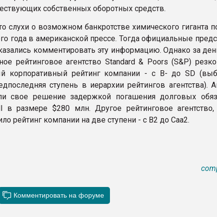
ществующих собственных оборотных средств.
то слухи о возможном банкротстве химического гиганта п
ого года в американской прессе. Тогда официальные пред
казались комментировать эту информацию. Однако за день
ое рейтинговое агентство Standard & Poors (S&P) резко
ый корпоративный рейтинг компании - с B- до SD (вы
едпоследняя ступень в иерархии рейтингов агентства). А
ли свое решение задержкой погашения долговых обяз
ell в размере $280 млн. Другое рейтинговое агентство, 
ло рейтинг компании на две ступени - с B2 до Caa2.
com