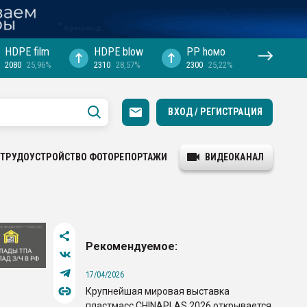
HDPE film
HDPE blow
PP hомо
2080
25,96%
2310
28,57%
2300
25,22%
ВХОД / РЕГИСТРАЦИЯ
ТРУДОУСТРОЙСТВО
ФОТОРЕПОРТАЖИ
ВИДЕОКАНАЛ
Рекомендуемое:
17/04/2026
Крупнейшая мировая выставка
пластмасс CHINAPLAS 2026 открывается