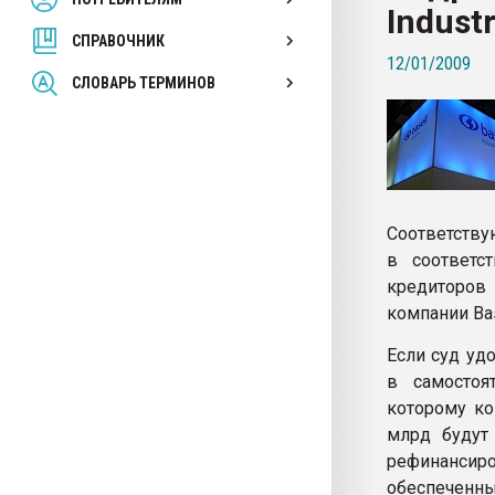
Indust
покупка, обмен
СПРАВОЧНИК
12/01/2009
ПЕРЕЙТИ НА 
СЛОВАРЬ ТЕРМИНОВ
Соответству
в соответс
кредиторов 
компании Bas
Если суд уд
в самостоя
которому ко
млрд будут
рефинанси
обеспеченны