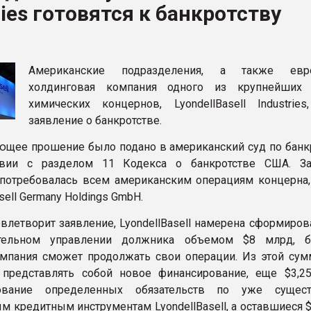
ries готовятся к банкротству
ФОРУМ
Американские подразделения, а также евро
холдинговая компания одного из крупнейших
химических концернов, LyondellBasell Industries
заявление о банкротстве.
ющее прошение было подано в американский суд по банк
твии с разделом 11 Кодекса о банкротстве США. З
потребовалась всем американским операциям концерна,
ell Germany Holdings GmbH.
овлетворит заявление, LyondellBasell намерена сформиро
тельном управлении должника объемом $8 млрд, бл
мпания сможет продолжать свои операции. Из этой сум
 представлять собой новое финансирование, еще $3,2
рование определенных обязательств по уже сущес
м кредитным инструментам LyondellBasell, а оставшиеся 