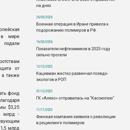
на днях
26/03/2026
Военная операция в Иране привела к
пейская
подорожанию полимеров в РФ
 в мире
16/03/2026
, подали
Показатели нефтехимиков в 2025 году
сильно просели
ротствам
12/12/2025
ащита от
Кацевман жестко развенчал псевдо-
 а также
экологов и РОП
01/12/2025
вать фонд
ГК «Алеко» отправилась на "Кассиопею"
агодаря
мы $3,25
11/11/2025
5 млрд -
Финская компания заявила о революции
твующим
в рециклинге полимеров
$1,5 млрд