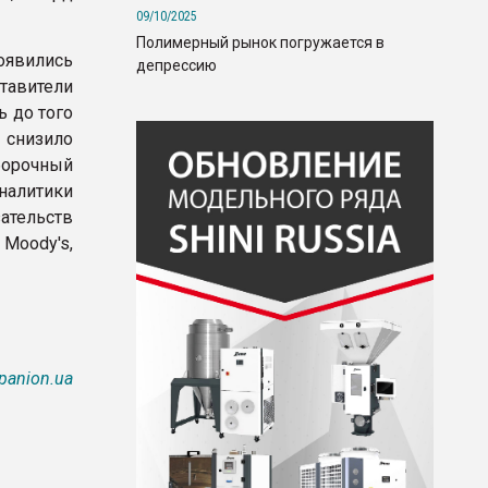
09/10/2025
Полимерный рынок погружается в
оявились
депрессию
ставители
 до того
 снизило
борочный
налитики
ательств
Moody's,
panion.ua