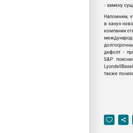
- замену су
Напомним, ч
в канун нов
компании от
международн
долгосрочн
дефолт - пр
S&P поясни
LyondellBas
также понизи