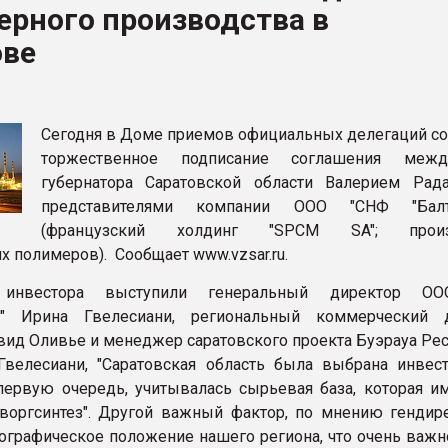
ерного производства в
ва ПЭТ
ове
ФОРУМ
Сегодня в Доме приемов официальных делегаций со
торжественное подписание соглашения меж
губернатора Саратовской области Валерием Ра
представителями компании ООО "СНФ "Балтр
(французский холдинг "SPCM SA"; произ
х полимеров). Сообщает www.vzsar.ru.
 инвестора выступили генеральный директор О
нт" Ирина Гвелесиани, региональный коммерческий 
вид Оливье и менеджер саратовского проекта Буэрауа Рес
велесиани, "Саратовская область была выбрана инвес
 первую очередь, учитывалась сырьевая база, которая им
воргсинтез". Другой важный фактор, по мнению гендире
ографическое положение нашего региона, что очень важно