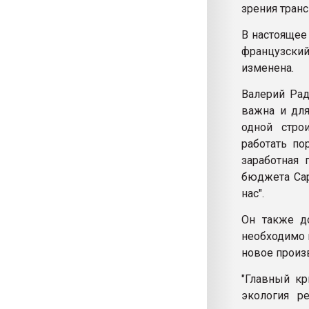
зрения транс
В настоящее
французский
изменена.
Валерий Рад
важна и для
одной стро
работать по
заработная 
бюджета Сар
нас".
Он также до
необходимо п
новое произ
"Главный кр
экология р