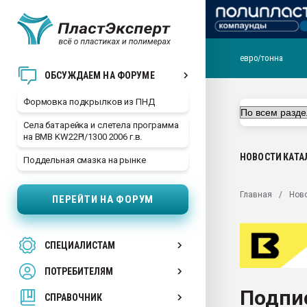
евро/тонна
Продажа готового бизн
ОБСУЖДАЕМ НА ФОРУМЕ
производство SPC лам
цикла
Формовка подкрылков из ПНД
29.07.2026 ФРП помог 
Села батарейка и слетела программа
заводу пластмасс" зах
на BMB KW22PI/1300 2006 г.в.
ППЭ
НОВОСТИ
КАТА
Поддельная смазка на рынке
Помощь в подборе мат
Вакуум-формовочные 
Главная
Нов
ПЕРЕЙТИ НА ФОРУМ
ближайшее подмосковье
Подмосковье, Москва
28.07.2026 Автоматиза
СПЕЦИАЛИСТАМ
первый план в перераб
пластмасс
ПОТРЕБИТЕЛЯМ
28.07.2026 "Техноникол
Подпи
ситуацией на строител
СПРАВОЧНИК