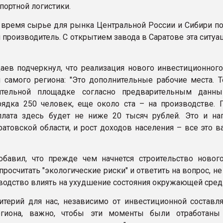
портной логистики.
 время сырье для рынка Центральной России и Сибири по
 производитель. С открытием завода в Саратове эта ситуа
аев подчеркнул, что реализация нового инвестиционного
 самого региона: "Это дополнительные рабочие места. Т
ительной площадке согласно предварительным данн
рядка 250 человек, еще около ста – на производстве. 
плата здесь будет не ниже 20 тысяч рублей. Это и на
атовской области, и рост доходов населения – все это в
бавил, что прежде чем начнется строительство нового
росчитать "экологические риски" и ответить на вопрос, не
водство влиять на ухудшение состояния окружающей сред
итерий для нас, независимо от инвестиционной составл
егиона, важно, чтобы эти моменты были отработан