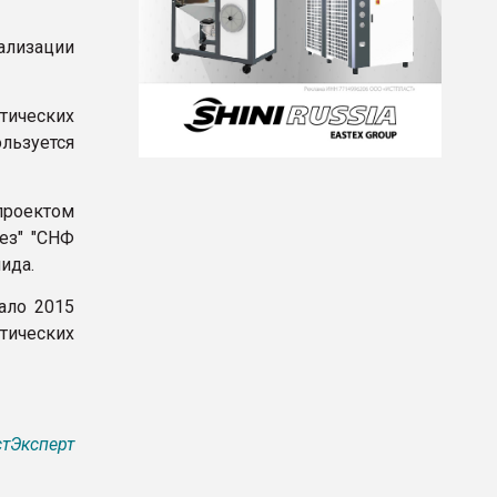
ализации
ических
льзуется
роектом
ез" "СНФ
ида.
ало 2015
етических
тЭксперт