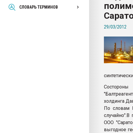
полим
Всё, что касается выду
СЛОВАРЬ ТЕРМИНОВ
бутылок
Сарат
29/03/2012
ПЕРЕЙТИ НА 
синтетически
Состороны
"Балтреаге
холдинга Да
По словам Г
случайно".В
ООО "Сарато
выгодное ге