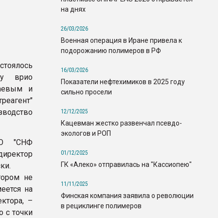
на днях
26/03/2026
Военная операция в Иране привела к
подорожанию полимеров в РФ
стоялось
16/03/2026
ду врио
Показатели нефтехимиков в 2025 году
даевым и
сильно просели
еагент"
водство
12/12/2025
Кацевман жестко развенчал псевдо-
экологов и РОП
ОО "СНФ
01/12/2025
директор
ГК «Алеко» отправилась на "Кассиопею"
ки.
тором не
11/11/2025
еется на
Финская компания заявила о революции
ктора, –
в рециклинге полимеров
 с точки