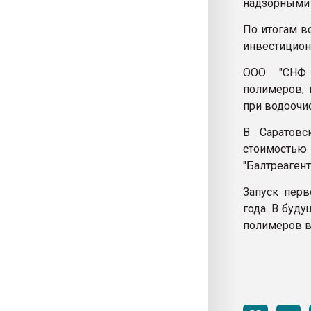
надзорными о
По итогам в
инвестицион
ООО "СНФ "
полимеров, 
при водоочис
В Саратовс
стоимостью 
"Балтреагент
Запуск перв
года. В буд
полимеров в