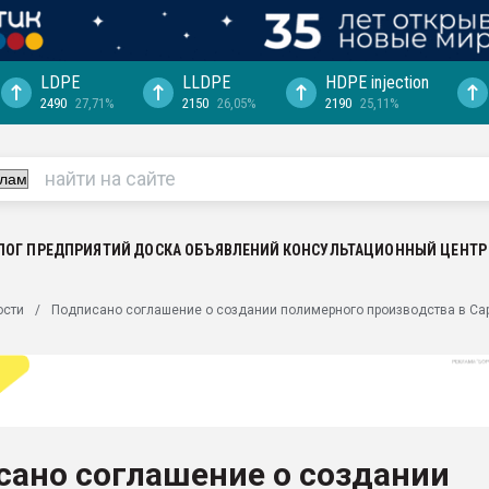
LDPE
LLDPE
HDPE injection
2490
27,71%
2150
26,05%
2190
25,11%
еса -
ината полного
"Ижевскому
ватить рынок
ЛОГ ПРЕДПРИЯТИЙ
ДОСКА ОБЪЯВЛЕНИЙ
КОНСУЛЬТАЦИОННЫЙ ЦЕНТР
ериала
машины:
ости
Подписано соглашение о создании полимерного производства в Са
, с.-в.
ция выходит на
отке
ь" довольна
сано соглашение о создании
ьном рынке