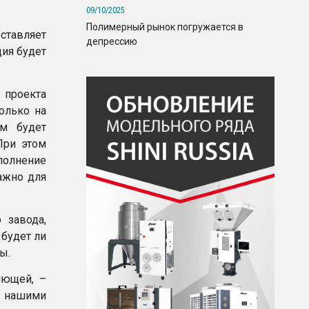
09/10/2025
Полимерный рынок погружается в
ставляет
депрессию
ция будет
 проекта
олько на
ым будет
При этом
полнение
ажно для
 завода,
 будет ли
ы.
яющей, –
ы нашими