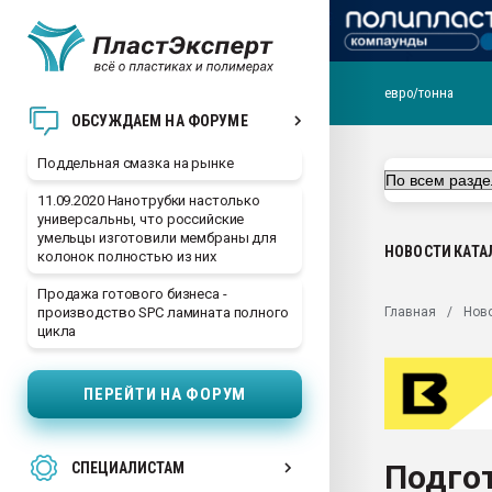
евро/тонна
Помощь в подборе мат
ОБСУЖДАЕМ НА ФОРУМЕ
Вакуум-формовочные 
Поддельная смазка на рынке
ближайшее подмосковье
Подмосковье, Москва
11.09.2020 Нанотрубки настолько
универсальны, что российские
28.07.2026 Автоматиза
умельцы изготовили мембраны для
первый план в перераб
НОВОСТИ
КАТА
колонок полностью из них
пластмасс
Продажа готового бизнеса -
28.07.2026 "Техноникол
Главная
Нов
производство SPC ламината полного
ситуацией на строител
цикла
Всё, что касается выду
бутылок
ПЕРЕЙТИ НА ФОРУМ
Материал поверхности 
вакуумного формовани
Подго
СПЕЦИАЛИСТАМ
Продам отходы Компо
поликарбоната и АБС-п