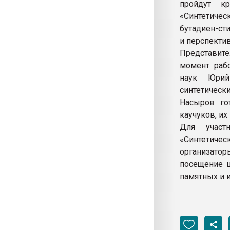
пройдут к
«Синтетичес
бутадиен-ст
и перспекти
Представит
момент рабо
наук Юрий
синтетическ
Насыров го
каучуков, их
Для участ
«Синтетичес
организатор
посещение ц
памятных и 