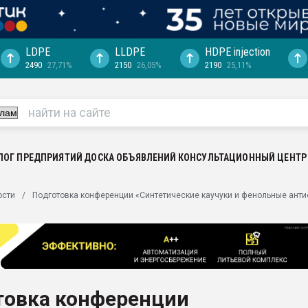
LDPE
LLDPE
HDPE injection
2490
27,71%
2150
26,05%
2190
25,11%
ериала
машины:
, с.-в.
ция выходит на
отке
ЛОГ ПРЕДПРИЯТИЙ
ДОСКА ОБЪЯВЛЕНИЙ
КОНСУЛЬТАЦИОННЫЙ ЦЕНТР
ь" довольна
ости
Подготовка конференции «Синтетические каучуки и фенольные анти
ьном рынке
ва ПЭТ
пуансона для
я
товка конференции
зиция
ластика