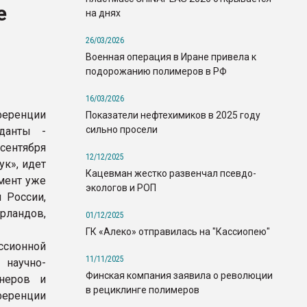
е
на днях
26/03/2026
Военная операция в Иране привела к
подорожанию полимеров в РФ
16/03/2026
еренции
Показатели нефтехимиков в 2025 году
сильно просели
иданты -
 сентября
12/12/2025
ук», идет
Кацевман жестко развенчал псевдо-
мент уже
экологов и РОП
 России,
ерландов,
01/12/2025
ГК «Алеко» отправилась на "Кассиопею"
ссионной
11/11/2025
научно-
Финская компания заявила о революции
тнеров и
в рециклинге полимеров
ференции