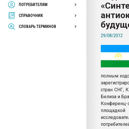
«Синт
ПОТРЕБИТЕЛЯМ
Armaloy PC/ABS-1IM че
антиок
СПРАВОЧНИК
ПЕРЕЙТИ НА 
будущ
СЛОВАРЬ ТЕРМИНОВ
29/08/2012
полным ходо
зарегистрир
стран СНГ, 
Белиза и Бра
Конференц-з
площадкой
исследоват
потребителе