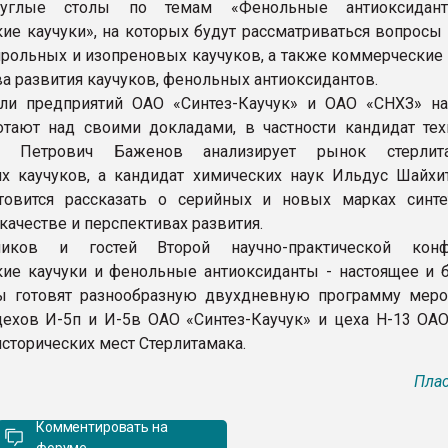
руглые столы по темам «Фенольные антиоксид
кие каучуки», на которых будут рассматриваться вопросы
ирольных и изопреновых каучуков, а также коммерческие
ва развития каучуков, фенольных антиоксидантов.
ели предприятий ОАО «Синтез-Каучук» и ОАО «СНХЗ» н
тают над своими докладами, в частности кандидат тех
 Петрович Баженов анализирует рынок стерлита
их каучуков, а кандидат химических наук Ильдус Шайхи
товится рассказать о серийных и новых марках синте
 качестве и перспективах развития.
ников и гостей Второй научно-практической конф
кие каучуки и фенольные антиоксиданты - настоящее и 
ы готовят разнообразную двухдневную программу меро
ехов И-5п и И-5в ОАО «Синтез-Каучук» и цеха Н-13 ОАО
исторических мест Стерлитамака.
Плас
Комментировать на
форуме