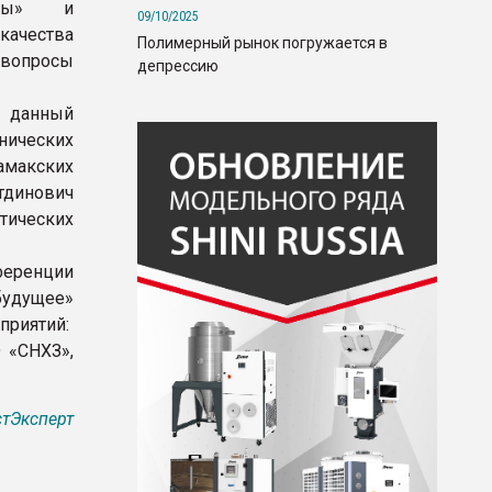
анты» и
09/10/2025
 качества
Полимерный рынок погружается в
 вопросы
депрессию
а данный
нических
макских
тдинович
тических
еренции
будущее»
приятий:
 «СНХЗ»,
тЭксперт