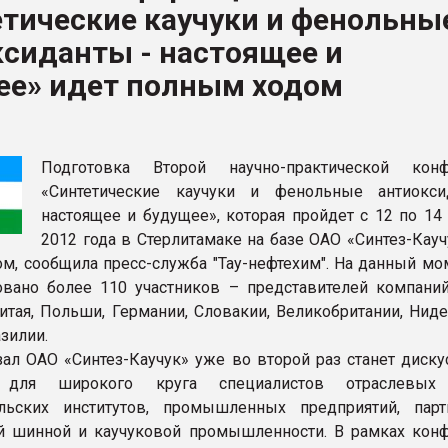
етические каучуки и фенольны
рный цвет
сиданты - настоящее и
ФОРУМ
ее» идет полным ходом
Подготовка Второй научно-практической конф
«Синтетические каучуки и фенольные антиокс
настоящее и будущее», которая пройдет с 12 по 14
2012 года в Стерлитамаке на базе ОАО «Синтез-Кауч
м, сообщила пресс-служба "Тау-нефтехим". На данный мо
овано более 110 участников – представителей компаний
Китая, Польши, Германии, Словакии, Великобритании, Нид
зилии.
ал ОАО «Синтез-Каучук» уже во второй раз станет диску
 для широкого круга специалистов отраслевых 
ельских институтов, промышленных предприятий, пар
й шинной и каучуковой промышленности. В рамках кон