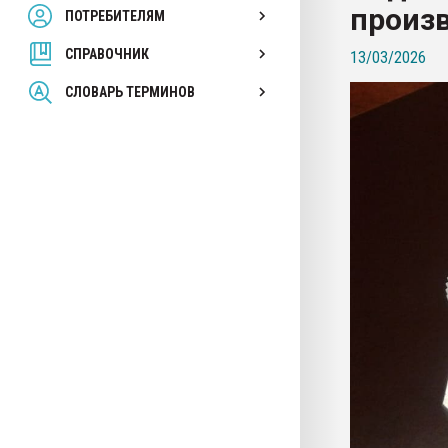
произ
ПОТРЕБИТЕЛЯМ
Armaloy PC/ABS-1IM че
СПРАВОЧНИК
13/03/2026
ПЕРЕЙТИ НА 
СЛОВАРЬ ТЕРМИНОВ