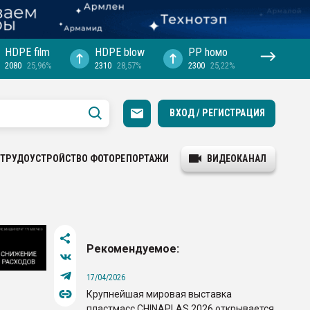
HDPE film
HDPE blow
PP hомо
2080
25,96%
2310
28,57%
2300
25,22%
ВХОД / РЕГИСТРАЦИЯ
ТРУДОУСТРОЙСТВО
ФОТОРЕПОРТАЖИ
ВИДЕОКАНАЛ
Рекомендуемое:
17/04/2026
Крупнейшая мировая выставка
пластмасс CHINAPLAS 2026 открывается