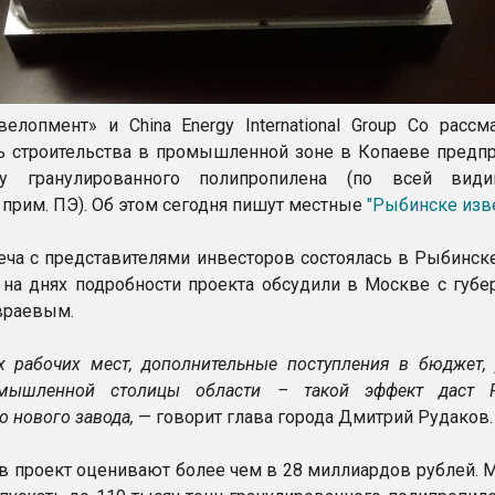
лопмент» и China Energy International Group Co рассм
 строительства в промышленной зоне в Копаеве предпр
ву гранулированного полипропилена (по всей види
 прим. ПЭ). Об этом сегодня пишут местные
"Рыбинске изв
еча с представителями инвесторов состоялась в Рыбинск
А на днях подробности проекта обсудили в Москве с губе
враевым.
 рабочих мест, дополнительные поступления в бюджет, 
омышленной столицы области – такой эффект даст 
о нового завода,
— говорит глава города Дмитрий Рудаков.
в проект оценивают более чем в 28 миллиардов рублей. 