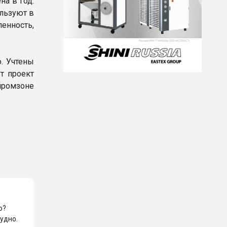
на в год.
льзуют в
енность,
. Учтены
т проект
промзоне
о?
рудно.