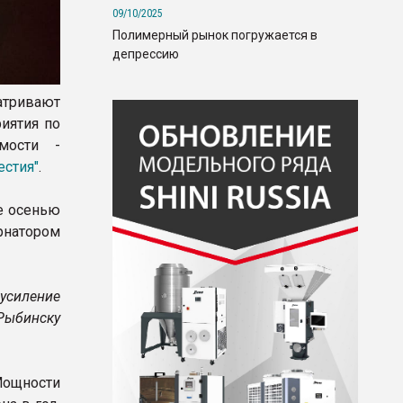
09/10/2025
Полимерный рынок погружается в
депрессию
атривают
иятия по
мости -
естия"
.
е осенью
рнатором
усиление
Рыбинску
Мощности