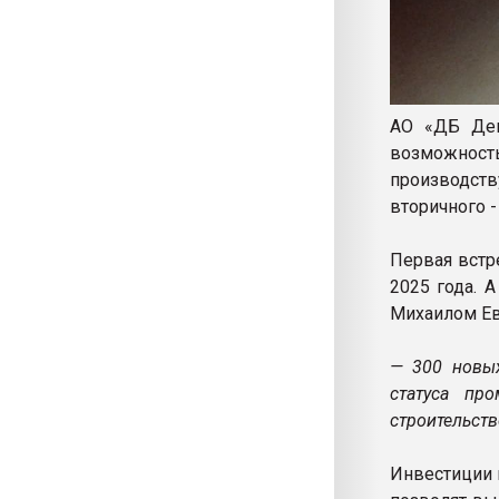
АО «ДБ Деве
возможность
производст
вторичного -
Первая встр
2025 года. 
Михаилом Е
— 300 новых
статуса пр
строительств
Инвестиции 