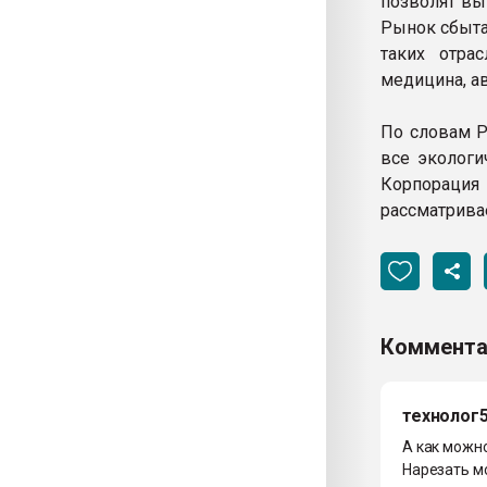
позволят вы
Рынок сбыта
таких отра
медицина, а
По словам Р
все экологи
Корпорация
рассматрива
Коммента
технолог
А как можн
Нарезать мо