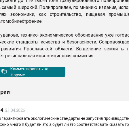
пускать до 119 тысяч тонн гранулированного полипропиле
 самый широкий. Полипропилен, по мнению издания, испо
слях экономики, как строительство, пищевая промышл
втомобилестроение.
удакова, технико-экономическое обоснование уже готово
ческие стандарты качества и безопасности. Сопровождае
 развития Ярославской области. Выделение земли в 
ет региональная инвестиционная комиссия.
Комментировать на
форуме
рии
54
21.04.2026
о гарантировать экологические стандарты не запустив производств
жно много п будет ли это а будет ли это соответствовать сказать т