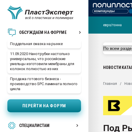
евро/тонна
Помощь в подборе мат
ОБСУЖДАЕМ НА ФОРУМЕ
Вакуум-формовочные 
Поддельная смазка на рынке
ближайшее подмосковье
Подмосковье, Москва
11.09.2020 Нанотрубки настолько
универсальны, что российские
28.07.2026 Автоматиза
умельцы изготовили мембраны для
первый план в перераб
НОВОСТИ
КАТА
колонок полностью из них
пластмасс
Продажа готового бизнеса -
28.07.2026 "Техноникол
Главная
Нов
производство SPC ламината полного
ситуацией на строител
цикла
Всё, что касается выду
бутылок
ПЕРЕЙТИ НА ФОРУМ
Материал поверхности 
вакуумного формовани
Под Р
СПЕЦИАЛИСТАМ
Продам отходы Компо
поликарбоната и АБС-п