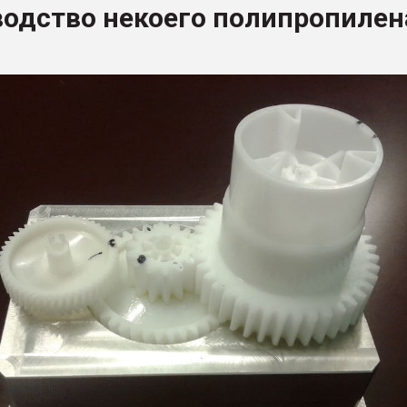
водство некоего полипропилен
рный цвет
ФОРУМ