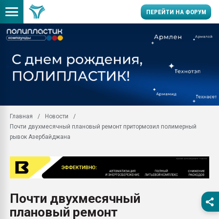
ПЕРЕЙТИ НА ФОРУМ
Продажа готового бизн
производство SPC лам
цикла
29.07.2026 ФРП помог 
заводу пластмасс" зах
ППЭ
Главная
Новости
Помощь в подборе мат
Почти двухмесячный плановый ремонт притормозил полимерный
Вакуум-формовочные 
рывок Азербайджана
ближайшее подмосковье
Подмосковье, Москва
28.07.2026 Автоматиза
первый план в перераб
пластмасс
Почти двухмесячный
28.07.2026 "Техноникол
плановый ремонт
ситуацией на строител