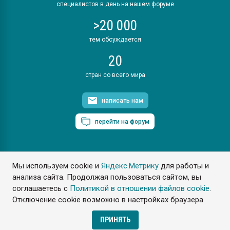
специалистов в день на нашем форуме
>20 000
тем обсуждается
20
стран со всего мира
написать нам
перейти на форум
Мы используем cookie и
Яндекс.Метрику
для работы и
ПластЭксперт © 2006. Все права защищены
анализа сайта. Продолжая пользоваться сайтом, вы
Разрешается копирование материалов сайта с обязательной
ссылкой на www.e-plastic.ru
соглашаетесь с
Политикой в отношении файлов cookie
.
Отключение cookie возможно в настройках браузера.
Разработка сайта
ПРИНЯТЬ