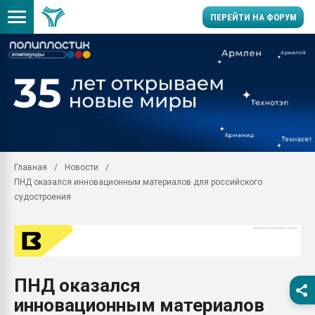
ПЕРЕЙТИ НА ФОРУМ
Продажа готового бизн
производство SPC лам
цикла
29.07.2026 ФРП помог 
заводу пластмасс" зах
ППЭ
Главная
Новости
Помощь в подборе мат
ПНД оказался инновационным материалов для российского
Вакуум-формовочные 
судостроения
ближайшее подмосковье
Подмосковье, Москва
28.07.2026 Автоматиза
первый план в перераб
пластмасс
ПНД оказался
28.07.2026 "Техноникол
инновационным материалов
ситуацией на строител