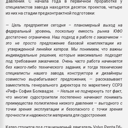
давления. С начала года в первичной проработке у
специалистов завода находятся десяток проектов, четыре
из них на стадии предконтрактной подготовки:
— Цель предприятия сегодня – планомерный выход на
федеральный уровень, поскольку емкость рынка ЮФО
достаточно ограничена. Наш подход в работе с заказчиком –
это не просто предложение базовой комплектации из
утвержденной линейки катеров. Мы понимаем, что важны
индивидуальные решения, которые максимально подходят
под требования заказчиков. Очень часто работа начинается
без какого-либо технического задания, и тогда технические
специалисты нашего завода, конструктора и дизайнеры
совместно вырабатывают предложения,
— рассказывает
заместитель генерального директора по маркетингу ССРЗ
«Риф» София Болквадзе.
– Нельзя не подчеркнуть тот факт,
что многие судостроители постепенно начинают понимать
преимущества полиэтилена низкого давления — выгодного с
точки зрения эксплуатации и безопасного с точки зрения
прочности и надежности материала для судостроения.
Катер строится под стационарный двигатель Volvo Penta D6-