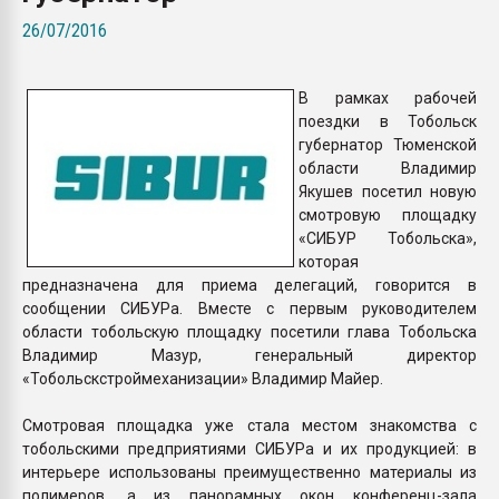
Armaloy PC/ABS-1IM че
26/07/2016
ПЕРЕЙТИ НА 
В рамках рабочей
поездки в Тобольск
губернатор Тюменской
области Владимир
Якушев посетил новую
смотровую площадку
«СИБУР Тобольска»,
которая
предназначена для приема делегаций, говорится в
сообщении СИБУРа. Вместе с первым руководителем
области тобольскую площадку посетили глава Тобольска
Владимир Мазур, генеральный директор
«Тобольскстроймеханизации» Владимир Майер.
Смотровая площадка уже стала местом знакомства с
тобольскими предприятиями СИБУРа и их продукцией: в
интерьере использованы преимущественно материалы из
полимеров, а из панорамных окон конференц-зала