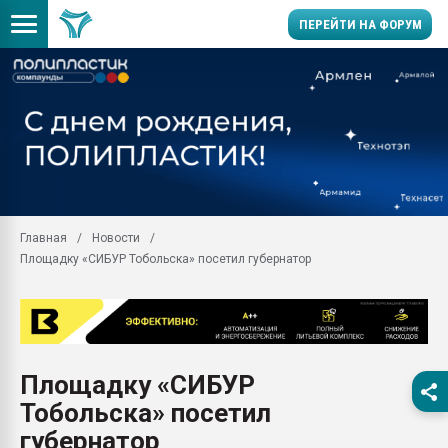
ПЕРЕЙТИ НА ФОРУМ
Помощь в подборе мат
Вакуум-формовочные 
ближайшее подмосковье
Подмосковье, Москва
28.07.2026 Автоматиза
первый план в перераб
Главная
Новости
пластмасс
Площадку «СИБУР Тобольска» посетил губернатор
28.07.2026 "Техноникол
ситуацией на строител
Всё, что касается выду
бутылок
Площадку «СИБУР
Материал поверхности 
вакуумного формовани
Тобольска» посетил
Продам отходы Компо
губернатор
поликарбоната и АБС-п