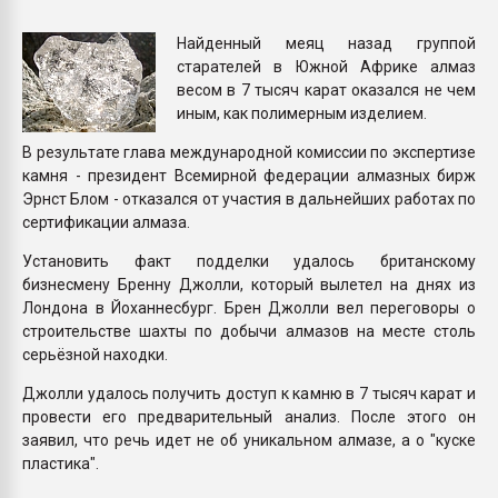
Всё, что касается выду
бутылок
Найденный меяц назад группой
старателей в Южной Африке алмаз
весом в 7 тысяч карат оказался не чем
ПЕРЕЙТИ НА 
иным, как полимерным изделием.
В результате глава международной комиссии по экспертизе
камня - президент Всемирной федерации алмазных бирж
Эрнст Блом - отказался от участия в дальнейших работах по
сертификации алмаза.
Установить факт подделки удалось британскому
бизнесмену Бренну Джолли, который вылетел на днях из
Лондона в Йоханнесбург. Брен Джолли вел переговоры о
строительстве шахты по добычи алмазов на месте столь
серьёзной находки.
Джолли удалось получить доступ к камню в 7 тысяч карат и
провести его предварительный анализ. После этого он
заявил, что речь идет не об уникальном алмазе, а о "куске
пластика".