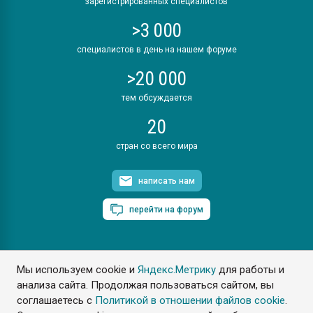
зарегистрированных специалистов
>3 000
специалистов в день на нашем форуме
>20 000
тем обсуждается
20
стран со всего мира
написать нам
перейти на форум
Мы используем cookie и
Яндекс.Метрику
для работы и
ПластЭксперт © 2006. Все права защищены
анализа сайта. Продолжая пользоваться сайтом, вы
Разрешается копирование материалов сайта с обязательной
ссылкой на www.e-plastic.ru
соглашаетесь с
Политикой в отношении файлов cookie
.