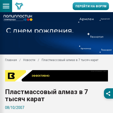
ПЕРЕЙТИ НА ФОРУМ
Продажа готового бизн
производство SPC лам
цикла
29.07.2026 ФРП помог 
заводу пластмасс" зах
ППЭ
Главная
Новости
Пластмассовый алмаз в 7 тысяч карат
Помощь в подборе мат
Вакуум-формовочные 
ближайшее подмосковье
Подмосковье, Москва
28.07.2026 Автоматиза
Пластмассовый алмаз в 7
первый план в перераб
пластмасс
тысяч карат
28.07.2026 "Техноникол
08/10/2007
ситуацией на строител