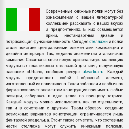
Armaloy PC/ABS-1IM че
Современные книжные полки могут без
ознакомления с вашей литературной
ПЕРЕЙТИ НА 
коллекцией рассказать о ваших вкусах
и предпочтениях. В них совмещается
яркий, нестандартный дизайн и
потрясающая функциональность. Сегодня
стеллажи
и полки
стали поистине центральными элементами композиции и
дизайна интерьера. Так, недавно знаменитая итальянская
компания Casamania свою новую оригинальную коллекцию
модульных пластиковых стеллажей для книг, получившую
название «Urban», сообщил ресурс
ukvartira.ru
. Каждый
модуль представляет собой L-образный элемент,
изготовленный из полиэтилена. Такая забавная и необычная
форма позволяет элементам конструкции принимать любые
позиции, собираясь в одно целое по принципу тетриса.
Каждый модуль можно использовать как по отдельности,
так и в сочетании с другими. Таким образом, создание
возможных вариантов конструкции ограничивается лишь
фантазией владельца. Стоит также отметить, что составные
части стеллажа могут служить книжными полками,