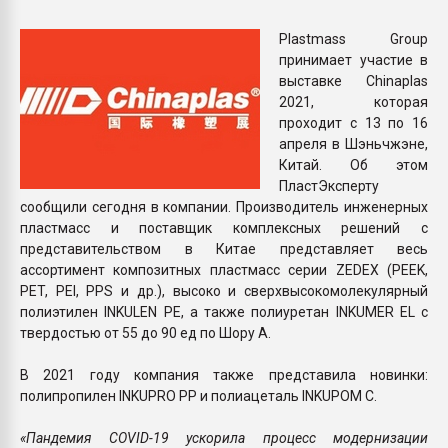
Armaloy PC/ABS-1IM че
Plastmass Group
принимает участие в
ПЕРЕЙТИ НА 
выставке Chinaplas
2021, которая
проходит с 13 по 16
апреля в Шэньчжэне,
Китай. Об этом
ПластЭксперту
сообщили сегодня в компании. Производитель инженерных
пластмасс и поставщик комплексных решений с
представительством в Китае представляет весь
ассортимент композитных пластмасс серии ZEDEX (PEEK,
PET, PEI, PPS и др.), высоко и сверхвысокомолекулярный
полиэтилен INKULEN PE, а также полиуретан INKUMER EL с
твердостью от 55 до 90 ед по Шору А.
В 2021 году компания также представила новинки:
полипропилен INKUPRO PP и полиацеталь INKUPOM C.
«Пандемия COVID-19 ускорила процесс модернизации