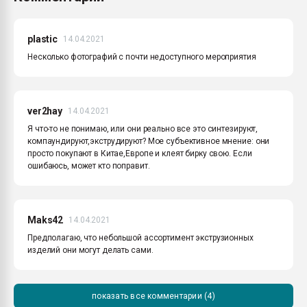
plastic
14.04.2021
Несколько фотографий с почти недоступного мероприятия
ver2hay
14.04.2021
Я что-то не понимаю, или они реально все это синтезируют,
компаундируют,экструдируют? Мое субъективное мнение: они
просто покупают в Китае,Европе и клеят бирку свою. Если
ошибаюсь, может кто поправит.
Maks42
14.04.2021
Предполагаю, что небольшой ассортимент экструзионных
изделий они могут делать сами.
показать все комментарии (4)