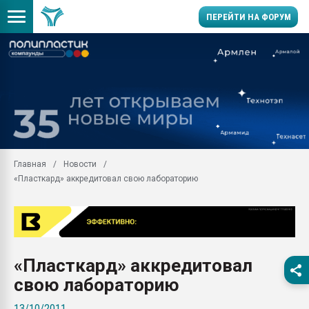
ПЕРЕЙТИ НА ФОРУМ
28.07.2026 Автоматиза
первый план в перераб
пластмасс
28.07.2026 "Техноникол
ситуацией на строител
Всё, что касается выду
Главная
Новости
бутылок
«Пласткард» аккредитовал свою лабораторию
Материал поверхности 
вакуумного формовани
Продам отходы Компо
поликарбоната и АБС-п
Armaloy PC/ABS-1IM че
«Пласткард» аккредитовал
26.07.2022 "Сибирский т
свою лабораторию
намного дороже
13/10/2011
Профильная литератур