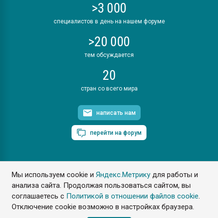
>3 000
специалистов в день на нашем форуме
>20 000
тем обсуждается
20
стран со всего мира
написать нам
перейти на форум
Мы используем cookie и
Яндекс.Метрику
для работы и
ПластЭксперт © 2006. Все права защищены
анализа сайта. Продолжая пользоваться сайтом, вы
Разрешается копирование материалов сайта с обязательной
ссылкой на www.e-plastic.ru
соглашаетесь с
Политикой в отношении файлов cookie
.
Отключение cookie возможно в настройках браузера.
Разработка сайта