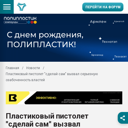
ПЕРЕЙТИ НА ФОРУМ
Продажа готового бизн
производство SPC лам
цикла
29.07.2026 ФРП помог 
заводу пластмасс" зах
ППЭ
Главная
Новости
Помощь в подборе мат
Пластиковый пистолет "сделай сам" вызвал серьезную
Вакуум-формовочные 
озабоченность властей
ближайшее подмосковье
Подмосковье, Москва
28.07.2026 Автоматиза
первый план в перераб
пластмасс
Пластиковый пистолет
28.07.2026 "Техноникол
"сделай сам" вызвал
ситуацией на строител