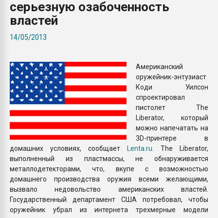
серьезную озабоченность
Всё, что касается выду
бутылок
властей
14/05/2013
ПЕРЕЙТИ НА 
Американский
оружейник-энтузиаст
Коди Уилсон
спроектировал
пистолет The
Liberator, который
можно напечатать на
3D-принтере в
домашних условиях, сообщает
Lenta.ru
. The Liberator,
выполненный из пластмассы, не обнаруживается
металлодетекторами, что, вкупе с возможностью
домашнего производства оружия всеми желающими,
вызвало недовольство американских властей.
Государственный департамент США потребовал, чтобы
оружейник убрал из интернета трехмерные модели