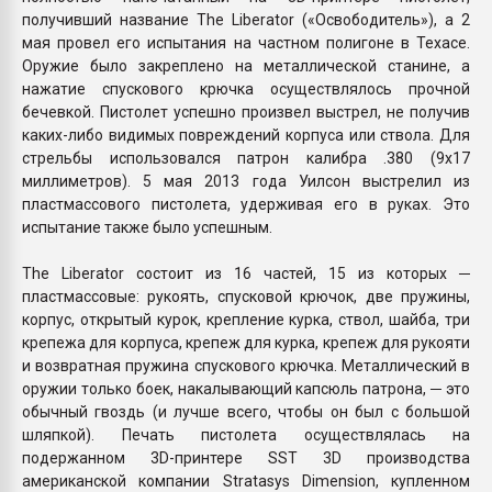
получивший название The Liberator («Освободитель»), а 2
мая провел его испытания на частном полигоне в Техасе.
Оружие было закреплено на металлической станине, а
нажатие спускового крючка осуществлялось прочной
бечевкой. Пистолет успешно произвел выстрел, не получив
каких-либо видимых повреждений корпуса или ствола. Для
стрельбы использовался патрон калибра .380 (9x17
миллиметров). 5 мая 2013 года Уилсон выстрелил из
пластмассового пистолета, удерживая его в руках. Это
испытание также было успешным.
The Liberator состоит из 16 частей, 15 из которых ─
пластмассовые: рукоять, спусковой крючок, две пружины,
корпус, открытый курок, крепление курка, ствол, шайба, три
крепежа для корпуса, крепеж для курка, крепеж для рукояти
и возвратная пружина спускового крючка. Металлический в
оружии только боек, накалывающий капсюль патрона, ─ это
обычный гвоздь (и лучше всего, чтобы он был с большой
шляпкой). Печать пистолета осуществлялась на
подержанном 3D-принтере SST 3D производства
американской компании Stratasys Dimension, купленном