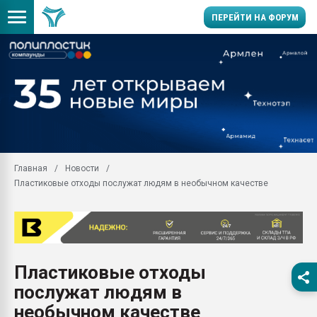
ПЕРЕЙТИ НА ФОРУМ
Продажа готового бизн
производство SPC лам
цикла
29.07.2026 ФРП помог 
заводу пластмасс" зах
ППЭ
Главная
Новости
Помощь в подборе мат
Пластиковые отходы послужат людям в необычном качестве
Вакуум-формовочные 
ближайшее подмосковье
Подмосковье, Москва
28.07.2026 Автоматиза
первый план в перераб
Пластиковые отходы
пластмасс
послужат людям в
28.07.2026 "Техноникол
ситуацией на строител
необычном качестве