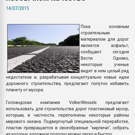
Всё, что касается выду
14/07/2015
бутылок
Пока основным
ПЕРЕЙТИ НА 
строительным
материалом для дорог
является асфальт,
сообщают сегодня
Вести. Однако,
некоторые ученые
видят в нем целый ряд
недостатков и, разрабатывая концептуально новые идеи
дорожного строительства, предлагают попутно избавить
планету от мусора.
Голландская компания VolkerWessels предлагает
использовать для строительства дорог пластиковый мусор,
которым, в частности, переполнены некоторые районы
мирового океана. Подвергнутый специальной переработке,
пластик превращается в своеобразные "кирпичи", собрать
из которых дорожное полотно можно легко и быстро.