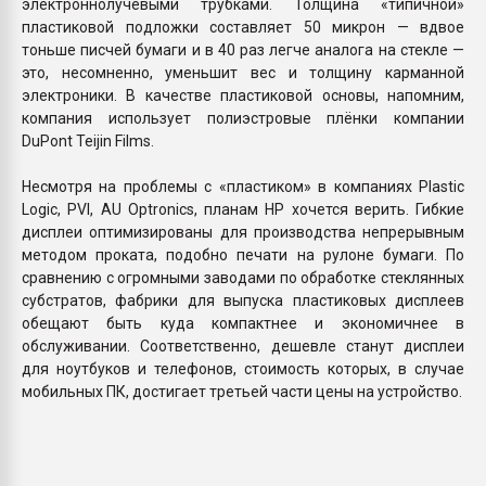
электроннолучевыми трубками. Толщина «типичной»
пластиковой подложки составляет 50 микрон — вдвое
тоньше писчей бумаги и в 40 раз легче аналога на стекле —
это, несомненно, уменьшит вес и толщину карманной
электроники. В качестве пластиковой основы, напомним,
компания использует полиэстровые плёнки компании
DuPont Teijin Films.
Несмотря на проблемы с «пластиком» в компаниях Plastic
Logic, PVI, AU Optronics, планам HP хочется верить. Гибкие
дисплеи оптимизированы для производства непрерывным
методом проката, подобно печати на рулоне бумаги. По
сравнению с огромными заводами по обработке стеклянных
субстратов, фабрики для выпуска пластиковых дисплеев
обещают быть куда компактнее и экономичнее в
обслуживании. Соответственно, дешевле станут дисплеи
для ноутбуков и телефонов, стоимость которых, в случае
мобильных ПК, достигает третьей части цены на устройство.