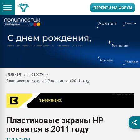
ПЕРЕЙТИ НА ФОРУМ
Помощь в подборе мат
Вакуум-формовочные 
ближайшее подмосковье
Подмосковье, Москва
28.07.2026 Автоматиза
первый план в перераб
Главная
Новости
пластмасс
Пластиковые экраны HP появятся в 2011 году
28.07.2026 "Техноникол
ситуацией на строител
Всё, что касается выду
бутылок
Пластиковые экраны HP
Материал поверхности 
вакуумного формовани
появятся в 2011 году
Продам отходы Компо
11/05/2010
поликарбоната и АБС-п