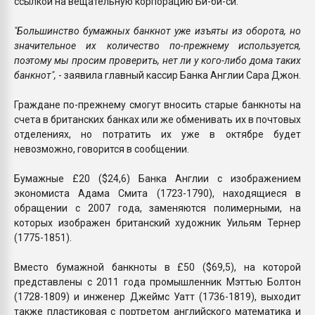
ссылкой на вещательную корпорацию Би-би-си.
"Большинство бумажных банкнот уже изъяты из оборота, но
значительное их количество по-прежнему используется,
поэтому мы просим проверить, нет ли у кого-либо дома таких
банкнот",
- заявила главный кассир Банка Англии Сара Джон.
Граждане по-прежнему смогут вносить старые банкноты на
счета в британских банках или же обменивать их в почтовых
отделениях, но потратить их уже в октябре будет
невозможно, говорится в сообщении.
Бумажные £20 ($24,6) Банка Англии с изображением
экономиста Адама Смита (1723-1790), находящиеся в
обращении с 2007 года, заменяются полимерными, на
которых изображен британский художник Уильям Тернер
(1775-1851).
Вместо бумажной банкноты в £50 ($69,5), на которой
представлены с 2011 года промышленник Мэттью Болтон
(1728-1809) и инженер Джеймс Уатт (1736-1819), выходит
также пластиковая с портретом английского математика и