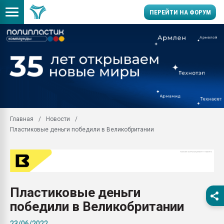
ПЕРЕЙТИ НА ФОРУМ
Продажа готового бизн
производство SPC лам
цикла
29.07.2026 ФРП помог 
заводу пластмасс" зах
ППЭ
Главная
Новости
Помощь в подборе мат
Пластиковые деньги победили в Великобритании
Вакуум-формовочные 
ближайшее подмосковье
Подмосковье, Москва
28.07.2026 Автоматиза
первый план в перераб
Пластиковые деньги
пластмасс
победили в Великобритании
28.07.2026 "Техноникол
ситуацией на строител
23/06/2022