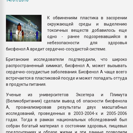
Armaloy PC/ABS-1IM че
К обвинениям пластика в засорении
ПЕРЕЙТИ НА 
окружающей среды и выделению
токсичных веществ добавилось еще
одно - ранее подозревавшийся в
небезопасности для здоровья
бисфенол А вредит сердечно-сосудистой системе.
Британские исследователи подтвердили, что широко
распространенный химикат, бисфенол А, может вызывать
сердечно-сосудистые заболевания. Бисфенол А чаще всего
встречается в пластиковой посуде и может попадать оттуда
в продукты питания.
Ученые из университетов Эксетера и Плимута
(Великобритания) сделали вывод об опасности бисфенола
А, проанализировав результаты двух масштабных
исследований, проведенных в 2003-2004-х и 2005-2006
годах. Тогда в рамках национальных обследований был
собран богатый материал о состоянии здоровья, пищевых
предпочтениях и образе жизни и эти данные позволили