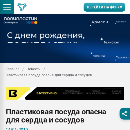
ПЕРЕЙТИ НА ФОРУМ
Помощь в подборе мат
Вакуум-формовочные 
ближайшее подмосковье
Подмосковье, Москва
28.07.2026 Автоматиза
первый план в перераб
Главная
Новости
пластмасс
Пластиковая посуда опасна для сердца и сосудов
28.07.2026 "Техноникол
ситуацией на строител
Всё, что касается выду
бутылок
Пластиковая посуда опасна
Материал поверхности 
вакуумного формовани
для сердца и сосудов
Продам отходы Компо
14/01/2010
поликарбоната и АБС-п