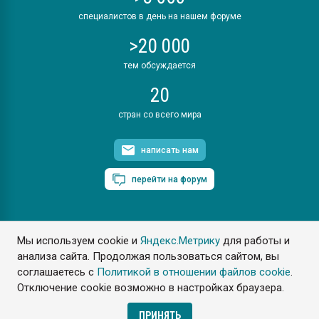
специалистов в день на нашем форуме
>20 000
тем обсуждается
20
стран со всего мира
написать нам
перейти на форум
Мы используем cookie и
Яндекс.Метрику
для работы и
ПластЭксперт © 2006. Все права защищены
анализа сайта. Продолжая пользоваться сайтом, вы
Разрешается копирование материалов сайта с обязательной
ссылкой на www.e-plastic.ru
соглашаетесь с
Политикой в отношении файлов cookie
.
Отключение cookie возможно в настройках браузера.
Разработка сайта
ПРИНЯТЬ