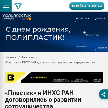
ПЕРЕЙТИ НА ФОРУМ
Продажа готового бизн
производство SPC лам
цикла
29.07.2026 ФРП помог 
заводу пластмасс" зах
ППЭ
Главная
Новости
Помощь в подборе мат
«Пластик» и ИНХС РАН договорились о развитии сотрудничества
Вакуум-формовочные 
ближайшее подмосковье
Подмосковье, Москва
28.07.2026 Автоматиза
первый план в перераб
«Пластик» и ИНХС РАН
пластмасс
договорились о развитии
28.07.2026 "Техноникол
ситуацией на строител
сотрудничества