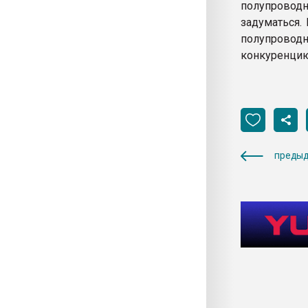
полупровод
задуматься.
полупровод
конкуренцию
предыд