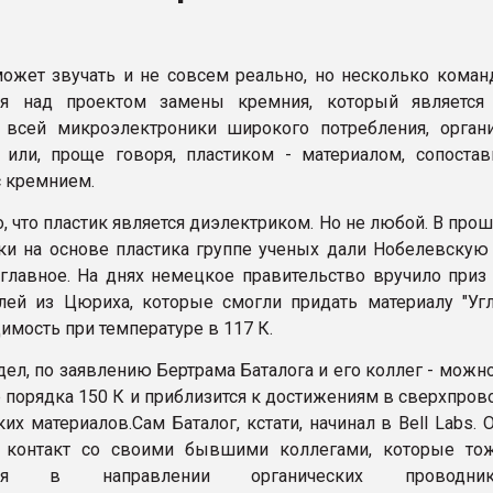
ва ПЭТ
может звучать и не совсем реально, но несколько коман
ФОРУМ
ся над проектом замены кремния, который является
 всей микроэлектроники широкого потребления, орган
или, проще говоря, пластиком - материалом, сопоста
 кремнием.
, что пластик является диэлектриком. Но не любой. В про
ки на основе пластика группе ученых дали Нобелевскую
 главное. На днях немецкое правительство вручило приз
лей из Цюриха, которые смогли придать материалу "Угл
имость при температуре в 117 К.
дел, по заявлению Бертрама Баталога и его коллег - можн
р порядка 150 К и приблизится к достижениям в сверхпро
их материалов.Сам Баталог, кстати, начинал в Bell Labs. 
 контакт со своими бывшими коллегами, которые то
ания в направлении органических проводн