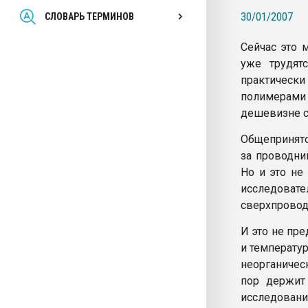
Всё, что касается выду
30/01/2007
СЛОВАРЬ ТЕРМИНОВ
бутылок
Сейчас это 
ПЕРЕЙТИ НА 
уже трудят
практически
полимерами 
дешевизне с
Общепринято
за проводни
Но и это не
исследовате
сверхпровод
И это не пре
и температу
неорганическ
пор держит
исследов