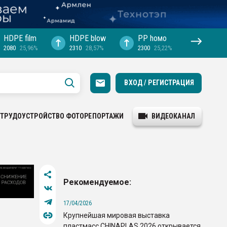
HDPE film
HDPE blow
PP hомо
2080
25,96%
2310
28,57%
2300
25,22%
ВХОД / РЕГИСТРАЦИЯ
ТРУДОУСТРОЙСТВО
ФОТОРЕПОРТАЖИ
ВИДЕОКАНАЛ
Рекомендуемое:
17/04/2026
Крупнейшая мировая выставка
пластмасс CHINAPLAS 2026 открывается