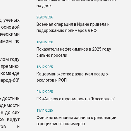
на днях
26/03/2026
д ученых
Военная операция в Иране привела к
 основой
подорожанию полимеров в РФ
ическими
вимом по
16/03/2026
Показатели нефтехимиков в 2025 году
сильно просели
шлом году
 премию.
12/12/2025
 команде
Кацевман жестко развенчал псевдо-
ерод-60"
экологов и РОП
01/12/2025
о достичь
ГК «Алеко» отправилась на "Кассиопею"
водимости
11/11/2025
Он до сих
Финская компания заявила о революции
же ведут
в рециклинге полимеров
иков и