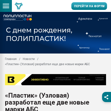
ПЕРЕЙТИ НА ФОРУМ
Помощь в подборе мат
Вакуум-формовочные 
ближайшее подмосковье
Подмосковье, Москва
28.07.2026 Автоматиза
первый план в перераб
Главная
Новости
пластмасс
«Пластик» (Узловая) разработал еще две новые марки АБС
28.07.2026 "Техноникол
ситуацией на строител
Всё, что касается выду
бутылок
«Пластик» (Узловая)
Материал поверхности 
вакуумного формовани
разработал еще две новые
Продам отходы Компо
марки АБС
поликарбоната и АБС-п